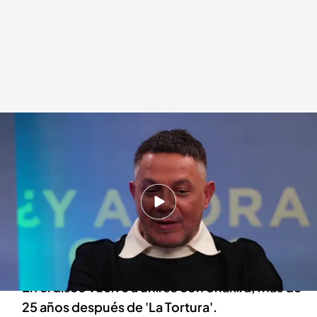
Una imagen de Alejandro Sanz en la entrevista con Noticias Cuatro
.
Cuatro
Montse Ávila
21 NOV 2025 - 20:42h.
Alejandro Sanz, el artista español más
galardonado, sigue buscando la "canción
perfecta".
En el disco vuelve a unirse con Shakira, más de
25 años después de 'La Tortura'.