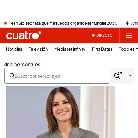
Tesh Sidi rechaza que Marruecos organice el Mundial 2030
Ahm
DIRECTO
Noticias
Televisión
Mediaset Infinity
First Dates
Todo es m
Ir a personajes