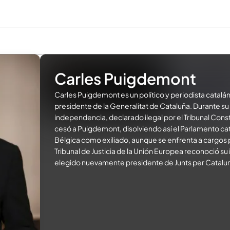
Carles Puigdemont
Carles Puigdemont es un político y periodista catalá
presidente de la Generalitat de Cataluña. Durante 
independencia, declarado ilegal por el Tribunal Consti
cesó a Puigdemont, disolviendo así el Parlamento c
Bélgica como exiliado, aunque se enfrenta a cargos p
Tribunal de Justicia de la Unión Europea reconoció s
elegido nuevamente presidente de Junts per Catalu