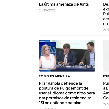
La última amenaza de Junts
Bea
exc
24/10/2025
Pui
aca
no 
24/
TODO ES MENTIRA
ES
Pilar Rahola defiende la
Pu
postura de Puigdemont de
a E
usar el idioma como filtro para
Amn
dar permisos de residencia:
Con
"Si no entiende catalán..."
27/
22/08/2025