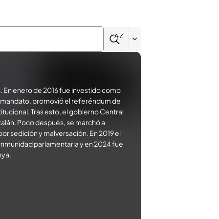
n. En enero de 2016 fue investido como
su mandato, promovió el referéndum de
tucional. Tras esto, el gobierno Central
atalán. Poco después, se marchó a
or sedición y malversación. En 2019 el
u inmunidad parlamentaria y en 2024 fue
nya.