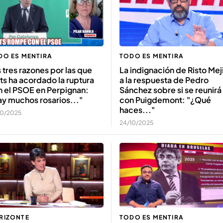
DO ES MENTIRA
TODO ES MENTIRA
 tres razones por las que
La indignación de Risto Mej
ts ha acordado la ruptura
a la respuesta de Pedro
n el PSOE en Perpignan:
Sánchez sobre si se reunirá
y muchos rosarios..."
con Puigdemont: "¿Qué
haces..."
10/2025
24/10/2025
RIZONTE
TODO ES MENTIRA