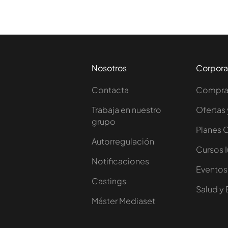
Nosotros
Corpora
Contacta
Comprar
Trabaja en nuestro
Ofertas 
grupo
Planes 
Autorregulación
Cursos 
Notificaciones
Eventos
Castings
Salud y 
Máster Mediaset