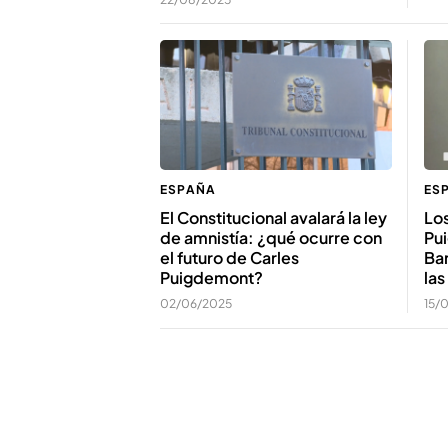
ES
ESPAÑA
Los
El Constitucional avalará la ley
Pu
de amnistía: ¿qué ocurre con
Bar
el futuro de Carles
las
Puigdemont?
15/
02/06/2025