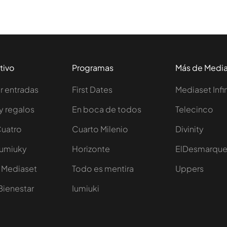
tivo
Programas
Más de Medi
 entradas
First Dates
Mediaset Infi
y regalos
En boca de todos
Telecinco
Cuatro
Cuarto Milenio
Divinity
Iumiuky
Horizonte
ElDesmarqu
 Mediaset
Todo es mentira
Uppers
Bienestar
Iumiuki