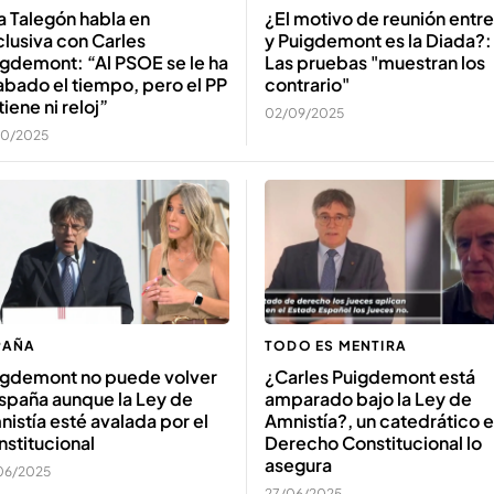
 Talegón habla en
¿El motivo de reunión entre 
lusiva con Carles
y Puigdemont es la Diada?:
gdemont: “Al PSOE se le ha
Las pruebas "muestran los
bado el tiempo, pero el PP
contrario"
tiene ni reloj”
02/09/2025
10/2025
PAÑA
TODO ES MENTIRA
igdemont no puede volver
¿Carles Puigdemont está
spaña aunque la Ley de
amparado bajo la Ley de
istía esté avalada por el
Amnistía?, un catedrático 
stitucional
Derecho Constitucional lo
asegura
06/2025
27/06/2025