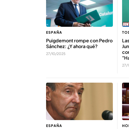
ESPAÑA
TO
Puigdemont rompe con Pedro
Las
Sánchez: ¿Y ahora qué?
Jun
co
27/10/2025
"Ha
27/
ESPAÑA
HO