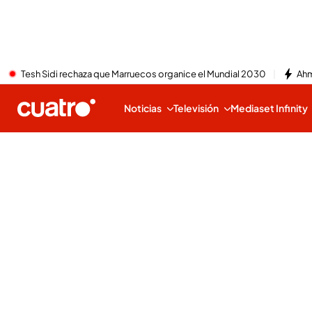
Tesh Sidi rechaza que Marruecos organice el Mundial 2030
Ahm
Noticias
Televisión
Mediaset Infinity