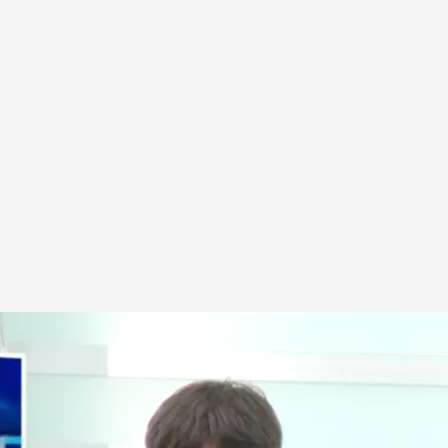
rles Puigdemont
.
'Todo es mentira'