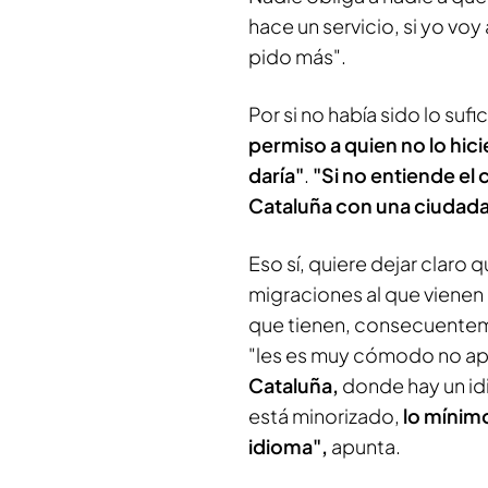
hace un servicio, si yo vo
pido más".
Por si no había sido lo suf
permiso a quien no lo hici
daría"
.
"Si no entiende el 
Cataluña con una ciudada
Eso sí, quiere dejar claro 
migraciones al que viene
que tienen, consecuenteme
"les es muy cómodo no apr
Cataluña,
donde hay un id
está minorizado,
lo mínim
idioma",
apunta.