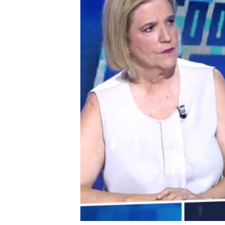
La periodista da sus ar
Puigdemont está en lo 
Esperanza Aguirre, sobr
que están en contra de 
Compartir
Dos de las grandes preocu
retroceso del idioma
y el
electorado tiene la perce
incorporan el catalán a su 
Puigdemont
mencionó la 
conferencia de lengua y n
leche o dolor de barriga e