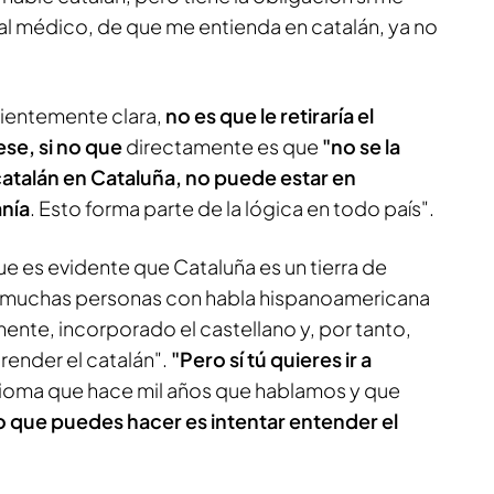
y al médico, de que me entienda en catalán, ya no
icientemente clara,
no es que le retiraría el
ese, si no que
directamente es que
"no se la
catalán en Cataluña, no puede estar en
nía
. Esto forma parte de la lógica en todo país".
que es evidente que Cataluña es un tierra de
n muchas personas con habla hispanoamericana
nte, incorporado el castellano y, por tanto,
ender el catalán".
"Pero sí tú quieres ir a
ioma que hace mil años que hablamos y que
o que puedes hacer es intentar entender el