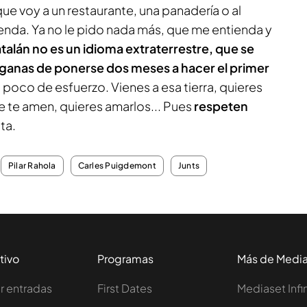
 voy a un restaurante, una panadería o al
enda. Ya no le pido nada más, que me entienda y
atalán no es un idioma extraterrestre, que se
ganas de ponerse dos meses a hacer el primer
n poco de esfuerzo. Vienes a esa tierra, quieres
ue te amen, quieres amarlos... Pues
respeten
ta.
Pilar Rahola
Carles Puigdemont
Junts
tivo
Programas
Más de Medi
 entradas
First Dates
Mediaset Infi