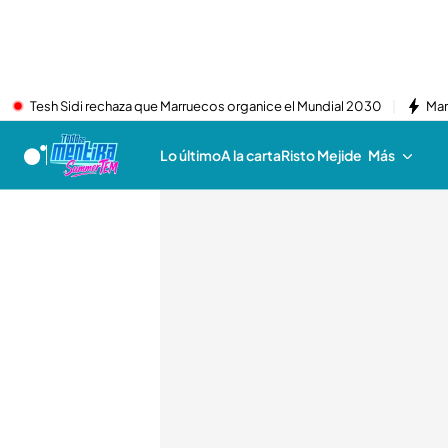
Tesh Sidi rechaza que Marruecos organice el Mundial 2030
Mar
Lo último
A la carta
Risto Mejide
Más