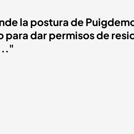
ende la postura de Puigdemo
o para dar permisos de resi
.."