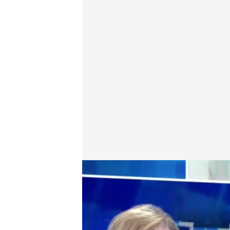
Pilar Rahola, a favor de la polémica postura de Ca
Alba de la Orden
Madrid, 22 AGO 2025 - 19:04h.