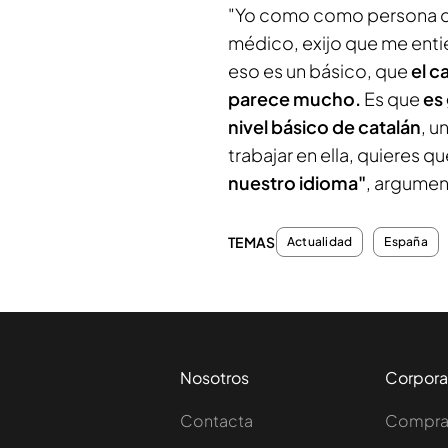
"Yo como como persona que
médico, exijo que me enti
eso es un básico, que
el c
parece mucho.
Es que
es 
nivel básico de catalán
, u
trabajar en ella, quieres q
nuestro idioma"
, argumen
TEMAS
Actualidad
España
Nosotros
Corpora
Contacta
Comprar