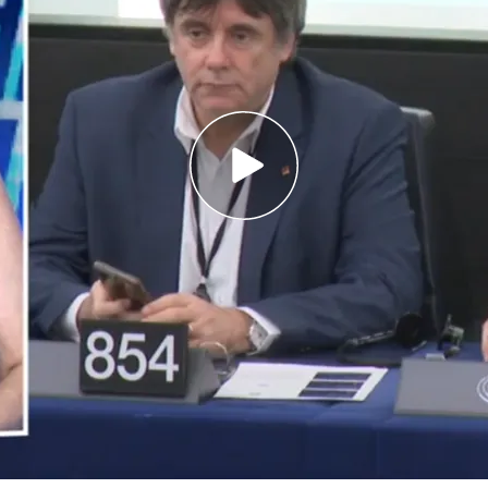
gumentos por los que considera que Carles
cierto en sus polémicas declaraciones
e el avance del islam: "Hay algunas facciones
nuestros principios"
paciones de los nacionalistas catalanes
son el
aumento de la inmigración.
Y es que este
pción de que la llegada de nuevos colectivos no
vida cotidiana. Por esta razón,
Carles
siguiente polémica declaración durante una
ación:
"Si un inmigrante no entiende café con
n catalán, el funcionario no debería renovarle