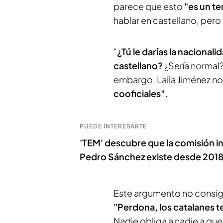
parece que esto
"es un t
hablar en castellano, pero
"
¿Tú le darías la nacional
castellano?
¿Sería normal?
embargo, Laila Jiménez n
cooficiales".
PUEDE INTERESARTE
'TEM' descubre que la comisión in
Pedro Sánchez existe desde 2018
Este argumento no consigu
"Perdona, los catalanes t
Nadie obliga a nadie a que 