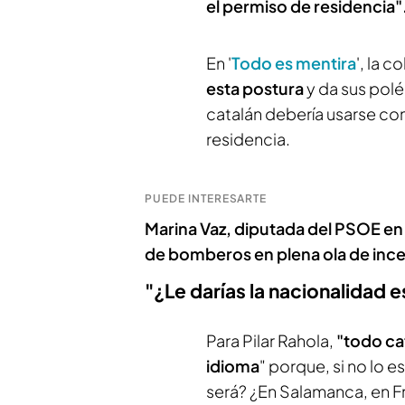
el permiso de residencia"
En '
Todo es mentira
', la 
esta postura
y da sus pol
catalán debería usarse co
residencia.
PUEDE INTERESARTE
Marina Vaz, diputada del PSOE en O
de bomberos en plena ola de inc
"¿Le darías la nacionalidad 
Para Pilar Rahola,
"todo ca
idioma
" porque, si no lo 
será? ¿En Salamanca, en Fran