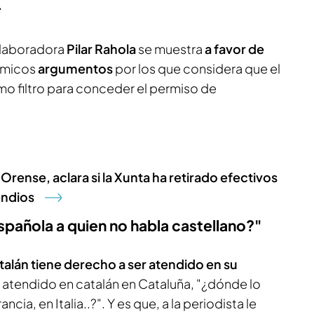
.
colaboradora
Pilar Rahola
se muestra
a favor de
émicos
argumentos
por los que considera que el
mo filtro para conceder el permiso de
rense, aclara si la Xunta ha retirado efectivos
endios
española a quien no habla castellano?"
talán tiene derecho a ser atendido en su
es atendido en catalán en Cataluña, "¿dónde lo
cia, en Italia..?". Y es que, a la periodista le