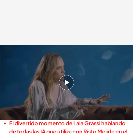
Laia Grassi habla sobre cómo trabaja la inteligencia artificial en 'Viajando
con Chester'
.
cuatro.com
Alba de la Orden
Madrid, 27 MAY 2025 - 00:45h.
La entrevistada explica el misterioso
funcionamiento de la inteligencia artificial en
'Viajando con Chester'
El divertido momento de Laia Grassi hablando
de todas las IA que utiliza con Risto Mejide en el