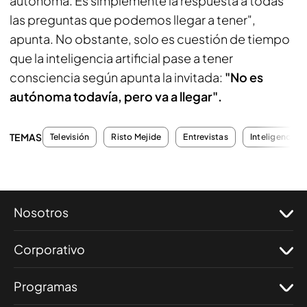
autónoma. Es simplemente la respuesta a todas
las preguntas que podemos llegar a tener",
apunta. No obstante, solo es cuestión de tiempo
que la inteligencia artificial pase a tener
consciencia según apunta la invitada:
"No es
autónoma todavía, pero va a llegar".
TEMAS
Televisión
Risto Mejide
Entrevistas
Inteligencia Ar
Nosotros
Corporativo
Programas