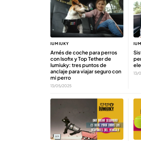
IUMIUKY
IU
Arnés de coche para perros
Sis
con Isofix y Top Tether de
per
Iumiuky: tres puntos de
ele
anclaje para viajar seguro con
13/
mi perro
13/05/2025