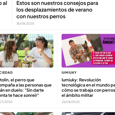
 al
Estos son nuestros consejos para
los desplazamientos de verano
con nuestros perros
18/08/2025
CIEDAD
IUMIUKY
tolín, el perro que
Iumiuky: Revolución
ompaña a las personas que
tecnológica en el mundo pe
án en duelo: "Sin darte
cómo se trabaja con perros
nta te hace sonreír"
el ámbito militar
07/2025
25/06/2025