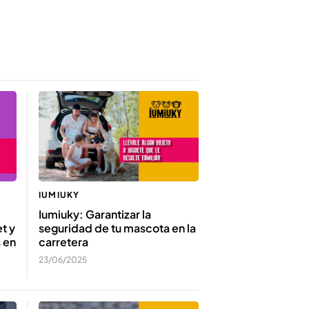
IUMIUKY
Iumiuky: Garantizar la
t y
seguridad de tu mascota en la
 en
carretera
23/06/2025