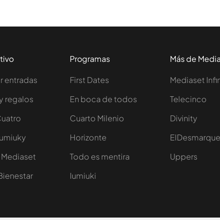
tivo
Programas
Más de Medi
 entradas
First Dates
Mediaset Infi
y regalos
En boca de todos
Telecinco
Cuatro
Cuarto Milenio
Divinity
Iumiuky
Horizonte
ElDesmarqu
 Mediaset
Todo es mentira
Uppers
Bienestar
Iumiuki