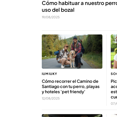
Cómo habituar a nuestro perro
uso del bozal
19/08/2025
IUMIUKY
SO
Cómo recorrer el Camino de
Pic
Santiago con tu perro, playas
ac
y hoteles 'pet friendy'
est
cue
12/08/2025
07/