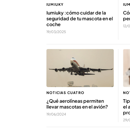
IUMIUKY
IU
Iumiuky :cómo cuidar de la
Cóm
seguridad de tu mascota en el
pe
coche
12/
19/03/2025
NO
NOTICIAS CUATRO
Tip
¿Qué aerolíneas permiten
el 
llevar mascotas en el avión?
pr
19/06/2024
29/