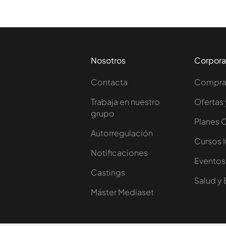
Nosotros
Corpora
Contacta
Comprar
Trabaja en nuestro
Ofertas 
grupo
Planes 
Autorregulación
Cursos 
Notificaciones
Eventos
Castings
Salud y 
Máster Mediaset