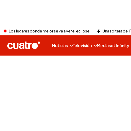
Los lugares donde mejor se va a ver el eclipse
Una soltera de '
Noticias
Televisión
Mediaset Infinity