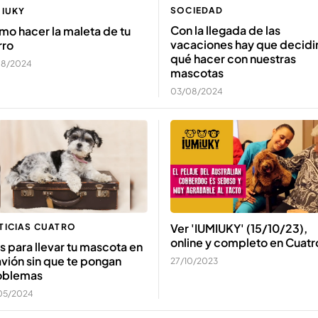
SOCIEDAD
MIUKY
Con la llegada de las
o hacer la maleta de tu
vacaciones hay que decidi
rro
qué hacer con nuestras
08/2024
mascotas
03/08/2024
Ver 'IUMIUKY' (15/10/23),
TICIAS CUATRO
online y completo en Cuatr
s para llevar tu mascota en
avión sin que te pongan
27/10/2023
oblemas
05/2024