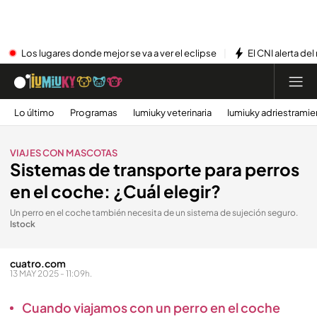
Los lugares donde mejor se va a ver el eclipse
El CNI alerta del
Lo último
Programas
Iumiuky veterinaria
Iumiuky adriestramie
VIAJES CON MASCOTAS
Sistemas de transporte para perros
en el coche: ¿Cuál elegir?
Un perro en el coche también necesita de un sistema de sujeción seguro
.
Istock
cuatro.com
13 MAY 2025 - 11:09h.
Cuando viajamos con un perro en el coche