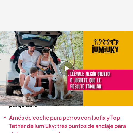
Consultar con un especialista siempre es lo mejor para tu mascota.
.
Iumiuky
cuatro.com
23 JUN 2025 - 18:08h.
Utilizar siempre un buen sistema de retención
le puede salvar la vida en caso de accidente
Tres técnicas para el cuidado de los perros con
pelaje duro
Arnés de coche para perros con Isofix y Top
Tether de Iumiuky: tres puntos de anclaje para