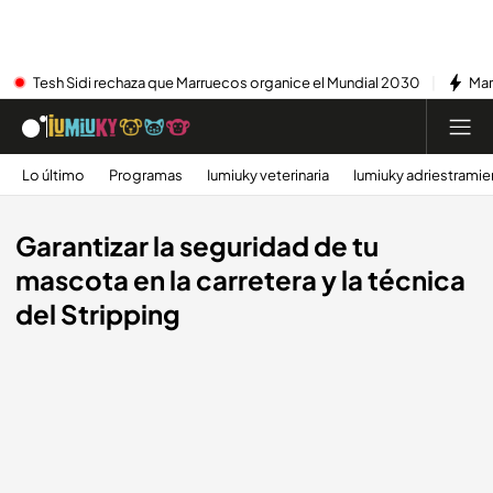
Tesh Sidi rechaza que Marruecos organice el Mundial 2030
Mar
Lo último
Programas
Iumiuky veterinaria
Iumiuky adriestramie
Garantizar la seguridad de tu
mascota en la carretera y la técnica
del Stripping