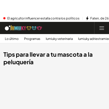
El agricultor influencer estalla contra los políticos
Faten, de 26
Lo último
Programas
Iumiuky veterinaria
Iumiuky adriestramie
Tips para llevar a tu mascota a la
peluquería