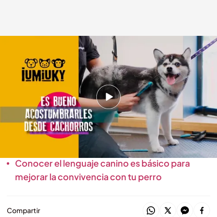
¿Qué pasos debes seguir para que mi mascota me permita acercarme a su
plato de comida?
cuatro.com
07 ABR 2025 - 09:29h.
Cómo tratar el pelaje de mi mascota
¿Qué pasos debes seguir para que mi mascota
me permita acercarme a su plato de comida?
Conocer el lenguaje canino es básico para
mejorar la convivencia con tu perro
Compartir