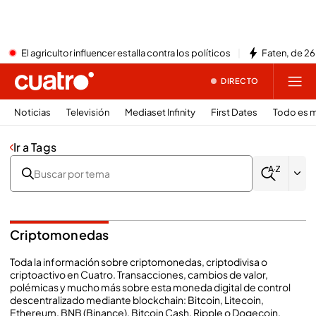
El agricultor influencer estalla contra los políticos
Faten, de 26
DIRECTO
Noticias
Televisión
Mediaset Infinity
First Dates
Todo es m
Ir a Tags
Criptomonedas
Toda la información sobre criptomonedas, criptodivisa o
criptoactivo en Cuatro. Transacciones, cambios de valor,
polémicas y mucho más sobre esta moneda digital de control
descentralizado mediante blockchain: Bitcoin, Litecoin,
Ethereum, BNB (Binance), Bitcoin Cash, Ripple o Dogecoin.