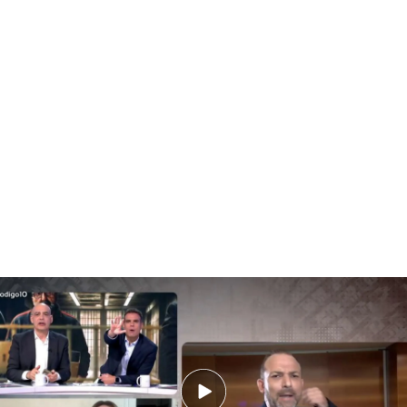
Víctor Ábalos abandona la conexión en 'Código 10' tras un cara a cara con
Claudia Montes: "No vuelvas a nombrar a mi padre"
PUEDE INTERESARTE
Iñaki Anasagasti, familiar de la mujer española
fallecida en el terremoto de Venezuela: “Es la