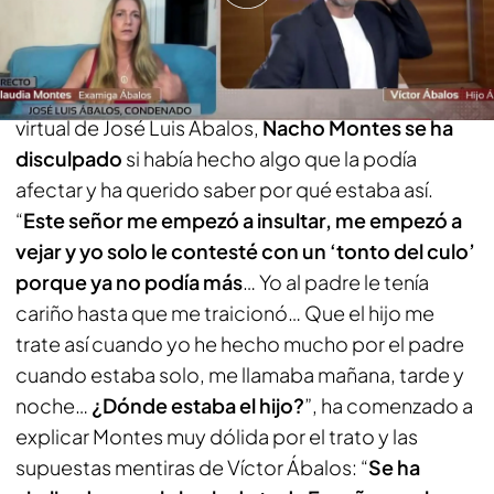
prima carnal de mi mujer”
Ante el dolor de la que fuera Miss Asturias y amiga
virtual de José Luis Ábalos,
Nacho Montes se ha
disculpado
si había hecho algo que la podía
afectar y ha querido saber por qué estaba así.
“
Este señor me empezó a insultar, me empezó a
vejar y yo solo le contesté con un ‘tonto del culo’
porque ya no podía más
… Yo al padre le tenía
cariño hasta que me traicionó… Que el hijo me
trate así cuando yo he hecho mucho por el padre
cuando estaba solo, me llamaba mañana, tarde y
noche…
¿Dónde estaba el hijo?
”, ha comenzado a
explicar Montes muy dólida por el trato y las
supuestas mentiras de Víctor Ábalos: “
Se ha