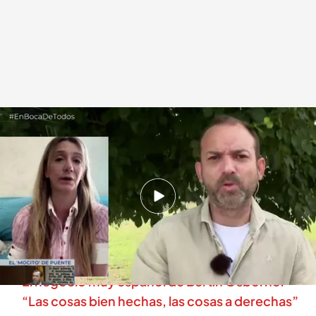
Claudia Montes en directo en 'En boca de todos'
.
cuatro.com
En boca de todos
26 JUN 2026 - 13:39h.
Claudia Montes saca a la luz los motivos de la
visita de Alfonso Arrién al exministro de
Fomento en prisión: “Le pidió Ábalos”
El negocio muy español de Bertín Osborne:
“Las cosas bien hechas, las cosas a derechas”