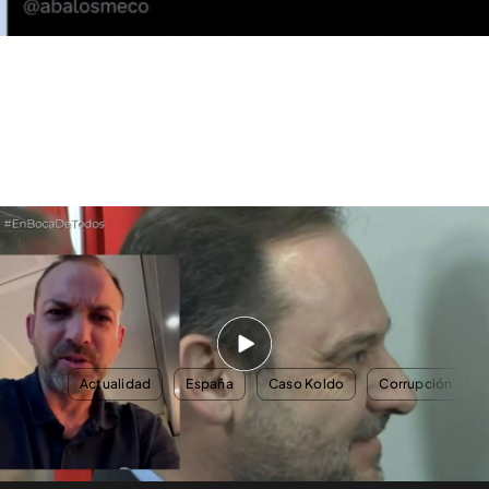
Víctor Ábalos, sobre la condena de su padre: “La rebaja del señor Aldama
abre precedentes, el jefe de la trama queda impune”
Toda la actualidad, en el programa completo
AQUÍ
TEMAS
Actualidad
España
Caso Koldo
Corrupción