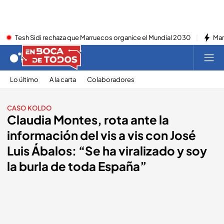
Tesh Sidi rechaza que Marruecos organice el Mundial 2030
Mar
Lo último
A la carta
Colaboradores
CASO KOLDO
Claudia Montes, rota ante la
información del vis a vis con José
Luis Ábalos: “Se ha viralizado y soy
la burla de toda España”