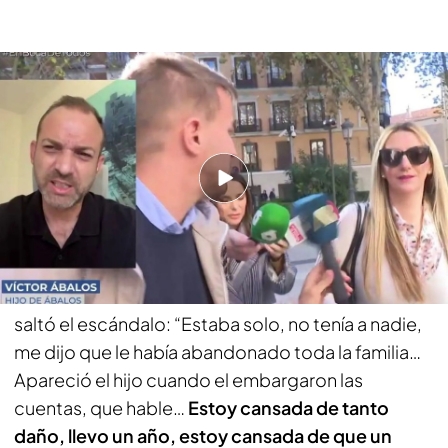
Víctor Ábalos, sobre Claudia Montes: “Pidió un vis a vis con mi padre”
PUEDE INTERESARTE
Víctor Ábalos, sobre la defensa de su padre: “¿Es
normal que no hayan admitido ni una sola prueba
ni un informe?”
Claudia asegura que ella es la única persona que
estuvo al lado del exministro de Fomento cuando
saltó el escándalo: “Estaba solo, no tenía a nadie,
me dijo que le había abandonado toda la familia…
Apareció el hijo cuando el embargaron las
cuentas, que hable…
Estoy cansada de tanto
daño, llevo un año, estoy cansada de que un