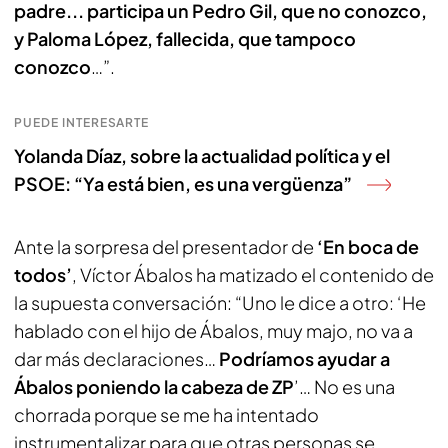
padre... participa un Pedro Gil, que no conozco,
y Paloma López, fallecida, que tampoco
conozco
…”.
PUEDE INTERESARTE
Yolanda Díaz, sobre la actualidad política y el
PSOE: “Ya está bien, es una vergüenza”
Ante la sorpresa del presentador de
‘En boca de
todos’
, Víctor Ábalos ha matizado el contenido de
la supuesta conversación: “Uno le dice a otro: ‘He
hablado con el hijo de Ábalos, muy majo, no va a
dar más declaraciones…
Podríamos ayudar a
Ábalos poniendo la cabeza de ZP
’… No es una
chorrada porque se me ha intentado
instrumentalizar para que otras personas se