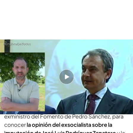
Víctor Ábalos niega la relación de su padre con Plus Ultra: “Es imposible
que Zapatero le presionara”
PUEDE INTERESARTE
Los españoles señalan a la formación de
Santiago Abascal como la más mentirosa de la
política actual, según el CIS
Víctor Ábalos
, hijo y portavoz de José Luis Ábalos,
exministro del Fomento de Pedro Sánchez, para
conocer
la opinión del exsocialista sobre la
imputación de José Luis Rodríguez Zapatero
y la