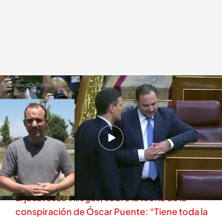
Víctor de Aldama en directo en 'En boca de todos'
.
cuatro.com
En boca de todos
29 MAY 2026 - 13:50h.
Nacho Abad insiste en su invitación de visitar a
José Luis Ábalos en prisión: “Me hago una
marquita y luego se lo digo”
El juez Jesús Villegas, sobre la teoría de la
conspiración de Óscar Puente: “Tiene toda la