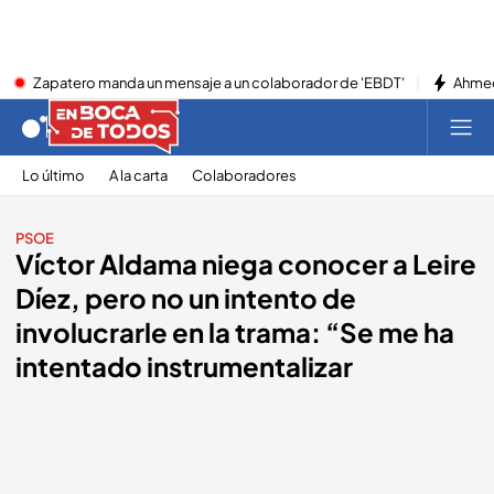
Zapatero manda un mensaje a un colaborador de 'EBDT'
Ahmed
Lo último
A la carta
Colaboradores
PSOE
Víctor Aldama niega conocer a Leire
Díez, pero no un intento de
involucrarle en la trama: “Se me ha
intentado instrumentalizar