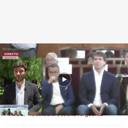
Alejandro Entrambasaguas en directo en 'En boca de todos'
.
cuatro.com
En boca de todos
28 MAY 2026 - 14:36h.
Nacho Abad rompe una lanza por el abogado
de Sánchez: “Olé, la pasión no se corta”
Yolanda Díaz, sobre la actualidad política y le
PSOE: “Ya está bien, es una vergüenza”