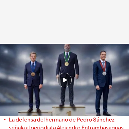
Imagen creada con IA del pódium establecido por la encuesta del CIS
.
cuatro.com
En boca de todos
28 MAY 2026 - 14:57h.
El partido popular se lleva la medalla de plata
con solo un 7,7% de los votos en una encuesta
del CIS
La defensa del hermano de Pedro Sánchez
señala al periodista Alejandro Entrambasaguas