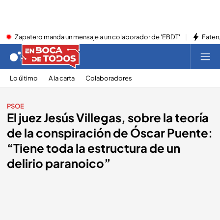
Zapatero manda un mensaje a un colaborador de 'EBDT'
Faten,
Lo último
A la carta
Colaboradores
PSOE
El juez Jesús Villegas, sobre la teoría
de la conspiración de Óscar Puente:
“Tiene toda la estructura de un
delirio paranoico”