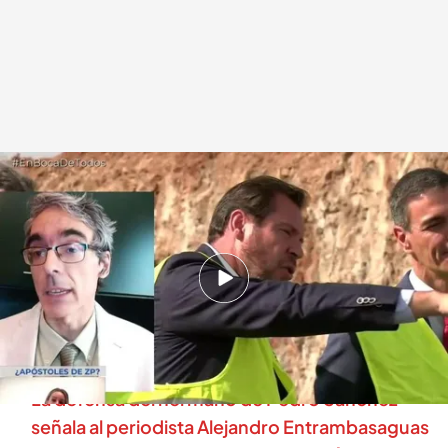
Jesús Villegas en directo en 'En boca de todos'
.
cuatro.com
En boca de todos
29 MAY 2026 - 12:33h.
Jesús Villegas, sobre la actuación de Puente:
“El chivo expiatorio es el mejor amigo del
hombre, no el perro”
La defensa del hermano de Pedro Sánchez
señala al periodista Alejandro Entrambasaguas