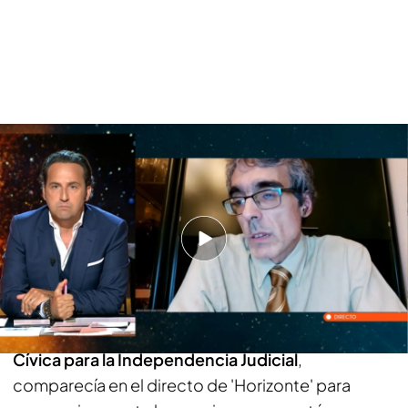
Jesús Villegas, atemorizado por las presiones que están recibiendo:
"Tengo mucho miedo de que acaben la investigación al margen de jueces"
PUEDE INTERESARTE
Los casos judiciales que acorralan a Pedro
Sánchez: distintos tribunales y jueces de muy
variado perfil
Jesús Villegas, juez y miembro de Plataforma
Cívica para la Independencia Judicial
,
comparecía en el directo de 'Horizonte' para