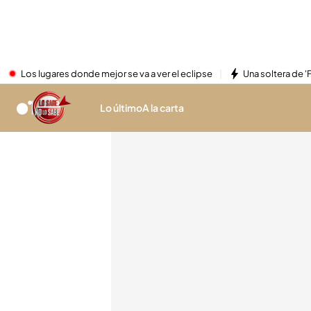
Los lugares donde mejor se va a ver el eclipse
Una soltera de '
Lo último
A la carta