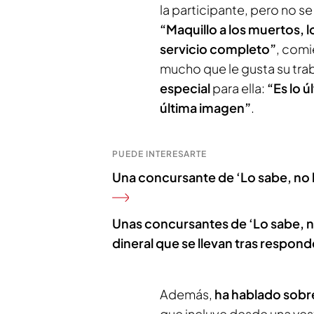
la participante, pero no s
“Maquillo a los muertos, 
servicio completo”
, comi
mucho que le gusta su tra
especial
para ella:
“Es lo ú
última imagen”
.
PUEDE INTERESARTE
Una concursante de ‘Lo sabe, no lo
Unas concursantes de ‘Lo sabe, n
dineral que se llevan tras responde
Además,
ha hablado sobre
que incluye desde una vest