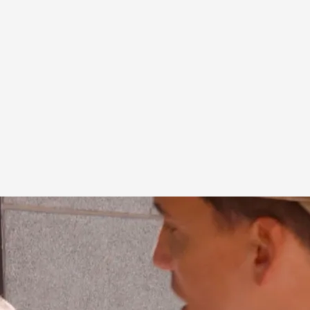
a sobre su trabajo como tanatoesteticista
.
cuatro.com
 del momentazo de la concursante de 'Lo sabe,