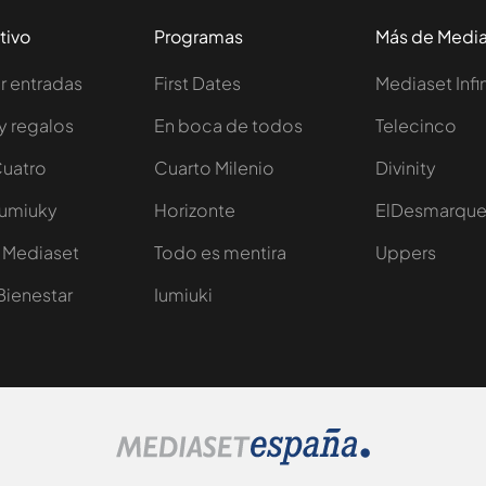
tivo
Programas
Más de Medi
 entradas
First Dates
Mediaset Infi
y regalos
En boca de todos
Telecinco
Cuatro
Cuarto Milenio
Divinity
Iumiuky
Horizonte
ElDesmarqu
 Mediaset
Todo es mentira
Uppers
Bienestar
Iumiuki