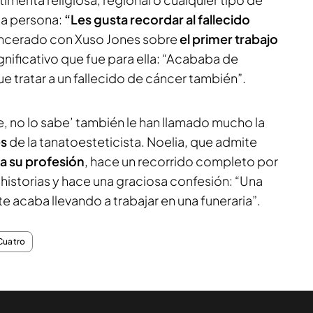
 la persona:
“Les gusta recordar al fallecido
 sincerado con Xuso Jones sobre
el primer trabajo
ignificativo que fue para ella: “Acababa de
ue tratar a un fallecido de cáncer también”.
, no lo sabe’ también le han llamado mucho la
es
de la tanatoesteticista. Noelia, que admite
a su profesión
, hace un recorrido completo por
historias y hace una graciosa confesión: “Una
e acaba llevando a trabajar en una funeraria”.
Cuatro