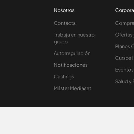
Nosotros
Corpora
Contacta
Comprar
Trabaja en nuestro
Ofertas 
grupo
Planes 
Autorregulación
Cursos 
Notificaciones
Eventos
Castings
Salud y 
Máster Mediaset