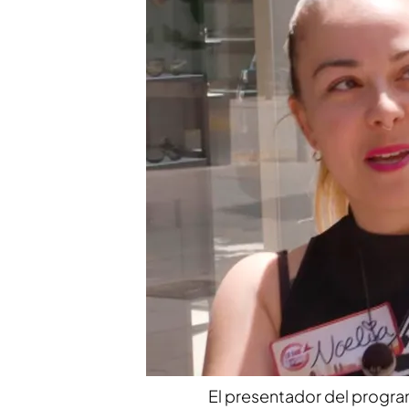
no lo sabe'
Xuso Jones se rompe al
sabe, no lo sabe’ junto
Compartir
Xuso Jones
se desplaza h
sabe, no sabe’
, para enco
hacerse con los 50.000 eur
con una sorprendente profe
Después de nombrarla conc
trabajo como tanatoestet
El presentador del progra