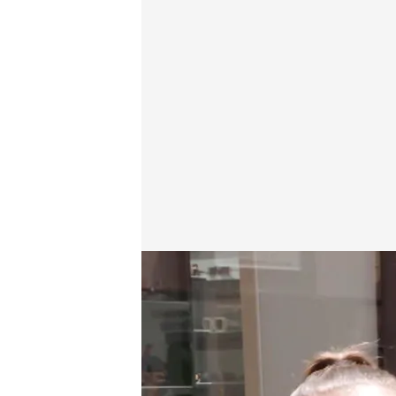
Una concursante de ‘Lo sabe, no lo sabe’ se sincer
Lo sabe, no lo sabe
26 MAY 2026 - 19:15h.
Dale al play y disfruta