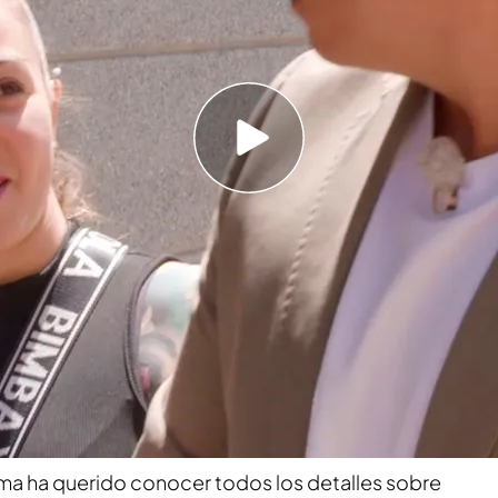
 recordar los momentos más emotivos de ‘Lo
 a Sandra Barneda
asta Móstoles, acompañado del equipo de
‘Lo
ntrar a la persona indicada que tratará de
os de premio. Allí, conoce a Noelia, de 31 años,
sión que tiene una gran historia detrás.
ursante ‘bonica’, la joven
se sincera sobre su
icista
.
ma ha querido conocer todos los detalles sobre