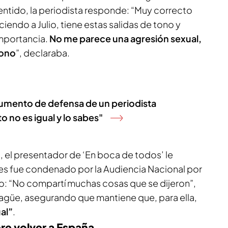
tido, la periodista responde: “Muy correcto
endo a Julio, tiene estas salidas de tono y
mportancia.
No me parece una agresión sexual,
tono
”, declaraba.
umento de defensa de un periodista
to no es igual y lo sabes"
, el presentador de ‘En boca de todos’ le
es fue condenado por la Audiencia Nacional por
o: “No compartí muchas cosas que se dijeron”,
agüe, asegurando que mantiene que, para ella,
al”
.
ere volver a España