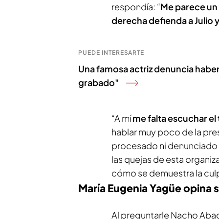
respondía: “
Me parece un h
derecha defienda a Julio y
PUEDE INTERESARTE
Una famosa actriz denuncia haber s
grabado"
“A mí
me falta escuchar el
hablar muy poco de la pres
procesado ni denunciado po
las quejas de esta organiz
cómo se demuestra la culp
María Eugenia Yagüe opina so
Al preguntarle Nacho Abad 