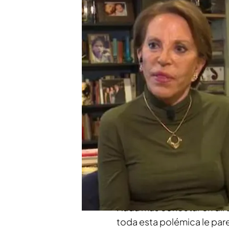
todos' para hablar de Jul
Nacho Abad, crítico con
Julio Iglesias: "Es falso"
Compartir
El caso Julio Iglesias
es el
protagoniza titulares de 
internacionales. Para habl
hablado con María Eugen
todos los secretos del arti
Nada más conectar en dire
toda esta polémica le pare