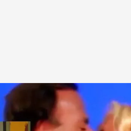
s
.
Mediaset España
1h.
erviene en directo en el programa 'En boca de