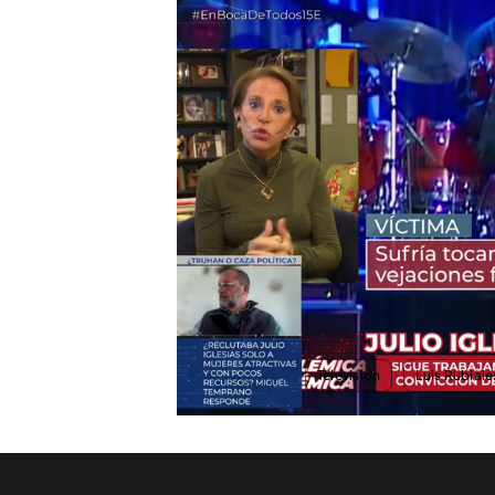
La razón por la que Julio Iglesias no quiere volver a
PUEDE INTERESARTE
Paula Fraga, sobre las polémica
Julio Iglesias: "Es una voz contra
En su entrevista en 'En bo
que, antes de que saliera a
contacto con Julio Iglesias
por la que no quería volv
TEMAS
Televisión
Luis Rubiale