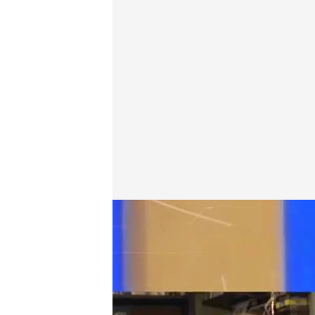
María Eugenia Yagüe opina del beso de Julio Iglesia
En boca de todos
15 ENE 2026 - 11:47h.
Actualizado a las 12:1
María Eugenia Yagüe int