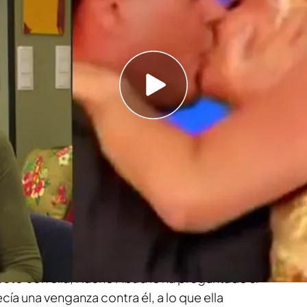
io Iglesias
 Óscar Puente por sus palabras sobre el caso
 tema del momento y el nombre del cantante
medios de comunicación nacionales e
ar sobre esto,
en ‘En boca de todos’ hemos
ia Yagüe
, una conocida periodista que conoce
sta.
cto con ella, Nacho Abad le ha preguntado si
cía una venganza contra él, a lo que ella