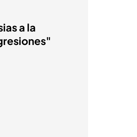
ias a la
gresiones"