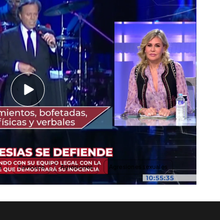
 España
s declaraciones de Ana Obregón defendiendo a
 los derechos de las mujeres"
ca de todos', María Eugenia Yagüe ha hablado de
 la luz pública esta polémica, ella se puso en
 y que él le confesó cuál era
la verdadera razón
er a España
.
s
Famosos
Agresiones
Agresiones sexuales