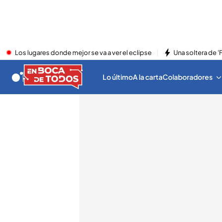
Los lugares donde mejor se va a ver el eclipse
Una soltera de '
Lo último
A la carta
Colaboradores