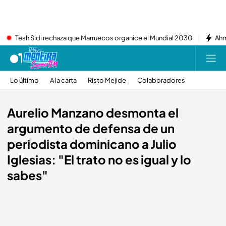
Tesh Sidi rechaza que Marruecos organice el Mundial 2030
Ahm
Lo último
A la carta
Risto Mejide
Colaboradores
Aurelio Manzano desmonta el
argumento de defensa de un
periodista dominicano a Julio
Iglesias: "El trato no es igual y lo
sabes"