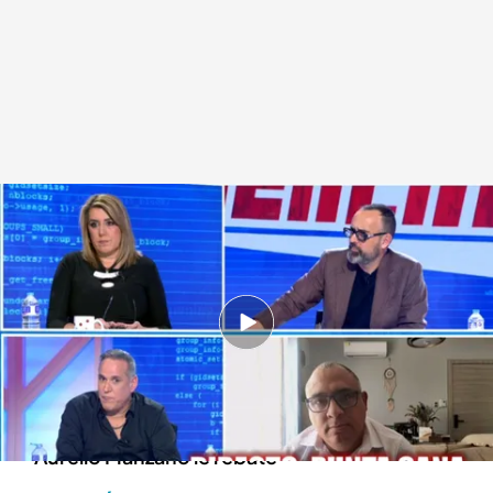
Aurelio Manzano corrige el argumento de defensa de Ángel Fernández
.
'Todo es mentira'
Alba de la Orden
Madrid, 14 ENE 2026 - 17:20h.
Ángel Fernández, único periodista dominicano
que entrevistó a Julio Iglesias en el país,
defiende el cantante con un argumento que
Aurelio Manzano le rebate