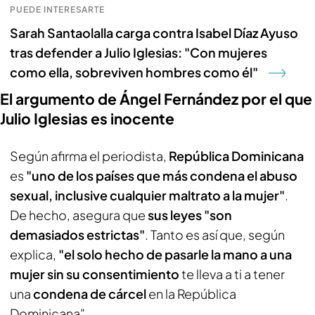
PUEDE INTERESARTE
Sarah Santaolalla carga contra Isabel Díaz Ayuso
tras defender a Julio Iglesias: "Con mujeres
como ella, sobreviven hombres como él"
El argumento de Ángel Fernández por el que
Julio Iglesias es inocente
Según afirma el periodista,
República Dominicana
es
"uno de los países que más condena el abuso
sexual, inclusive cualquier maltrato a la mujer"
.
De hecho, asegura que
sus leyes "son
demasiados estrictas"
. Tanto es así que, según
explica,
"el solo hecho de pasarle la mano a una
mujer sin su consentimiento
te lleva a ti a tener
una
condena de cárcel
en la República
Dominicana".