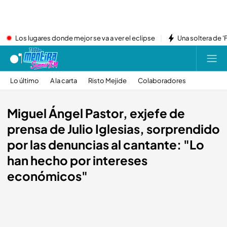
Los lugares donde mejor se va a ver el eclipse
Una soltera de '
Lo último
A la carta
Risto Mejide
Colaboradores
Miguel Ángel Pastor, exjefe de
prensa de Julio Iglesias, sorprendido
por las denuncias al cantante: "Lo
han hecho por intereses
económicos"