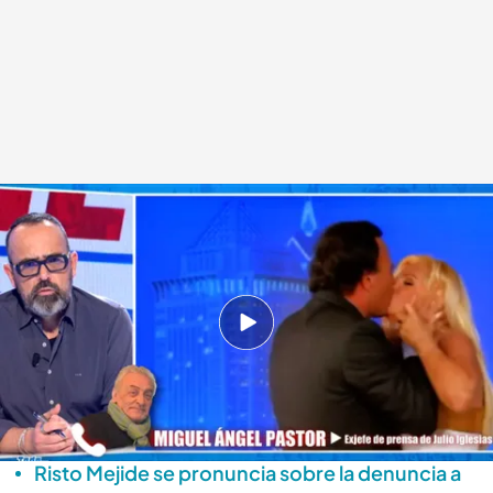
Miguel Ángel Pastor, exjefe de prensa de Julio Iglesias, entra por llamada
telefónica
.
'Todo es mentira'
Alba de la Orden
Madrid, 13 ENE 2026 - 19:07h.
Miguel Ángel Pastor explica por qué cree que
las denuncias a Julio Iglesias están motivadas
por intereses económicos
Risto Mejide se pronuncia sobre la denuncia a