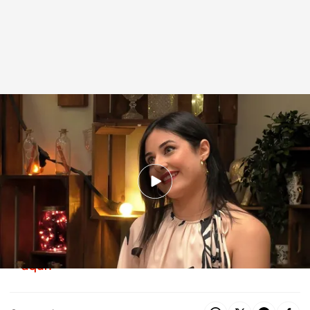
Éric se queda abrumado ante al intensidad de Elisa
.
cuatro.com
First Dates
16 SEP 2025 - 23:17h.
Descubre al completo la cita de Éric y Elisa
Una soltera se desespera con su cita en 'First
Dates' por no dejarla hablar: "¿Qué hago yo
aquí?"