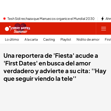
Tesh Sidi rechaza que Marruecos organice el Mundial 2030
Ahm
Lo último
A la carta
Casting
Playlist
Nidito de amor
Firs
Una reportera de 'Fiesta' acude a
'First Dates' en busca del amor
verdadero y advierte a su cita: ''Hay
que seguir viendo la tele''