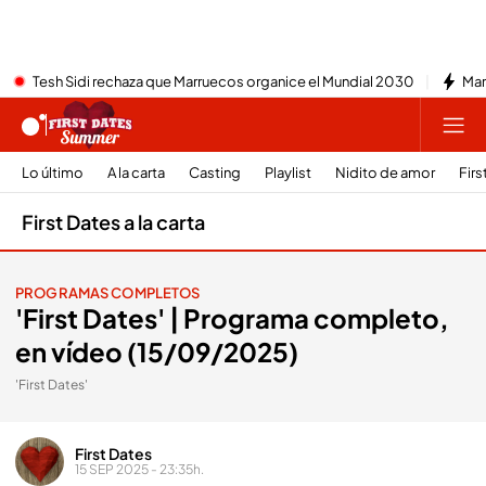
Tesh Sidi rechaza que Marruecos organice el Mundial 2030
Mar
Lo último
A la carta
Casting
Playlist
Nidito de amor
Firs
First Dates a la carta
PROGRAMAS COMPLETOS
'First Dates' | Programa completo,
en vídeo (15/09/2025)
'First Dates'
First Dates
15 SEP 2025 - 23:35h.