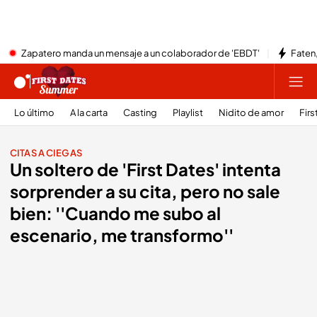
Zapatero manda un mensaje a un colaborador de 'EBDT'
Faten,
Lo último
A la carta
Casting
Playlist
Nidito de amor
Firs
CITAS A CIEGAS
Un soltero de 'First Dates' intenta
sorprender a su cita, pero no sale
bien: ''Cuando me subo al
escenario, me transformo''