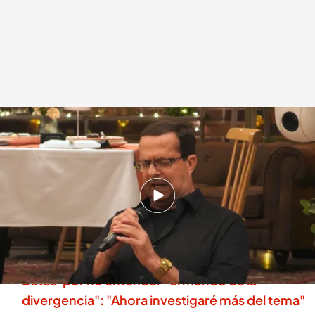
La cita de Alois y Gledys
.
cuatro.com
First Dates
11 SEP 2025 - 23:10h.
Alois intenta sorprender a Gledys y coge el
micrófono para entonar una canción
Una soltera le da calabazas a su cita de 'First
Dates' por no entender "el mundo de la
divergencia": "Ahora investigaré más del tema"