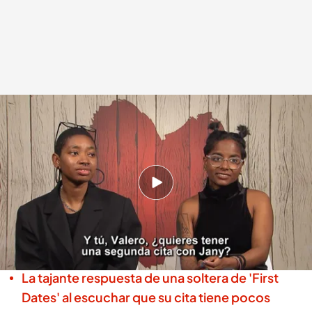
Una soltera rechaza a su cita por sus excasos conocimientos en "el mundo
de la divergencia"
First Dates
Madrid, 10 SEP 2025 - 23:15h.
Valero y Jany no han congeniado al cien por
cien pese a las intenciones de la última en
seguir conociendo a su cita
La tajante respuesta de una soltera de 'First
Dates' al escuchar que su cita tiene pocos