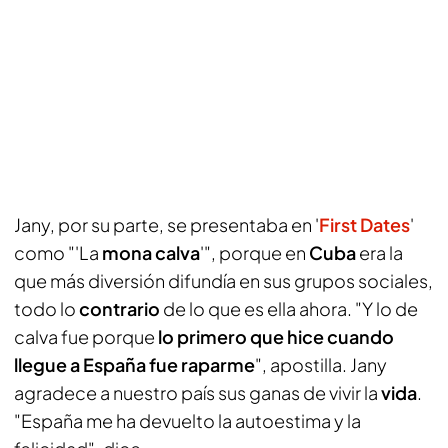
Jany, por su parte, se presentaba en '
First Dates
'
como "'La
mona calva
'", porque en
Cuba
era la
que más diversión difundía en sus grupos sociales,
todo lo
contrario
de lo que es ella ahora. "Y lo de
calva fue porque
lo primero que hice cuando
llegue a España fue raparme
", apostilla. Jany
agradece a nuestro país sus ganas de vivir la
vida
.
"España me ha devuelto la autoestima y la