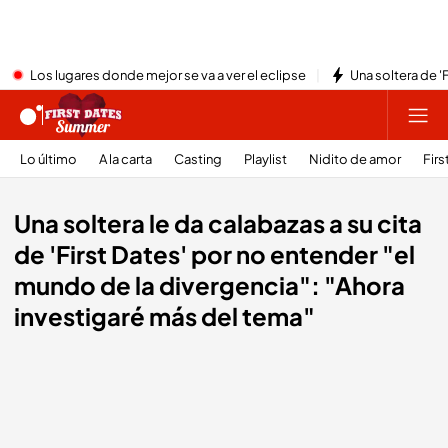
Los lugares donde mejor se va a ver el eclipse
Una soltera de '
Lo último
A la carta
Casting
Playlist
Nidito de amor
Firs
Una soltera le da calabazas a su cita
de 'First Dates' por no entender "el
mundo de la divergencia": "Ahora
investigaré más del tema"