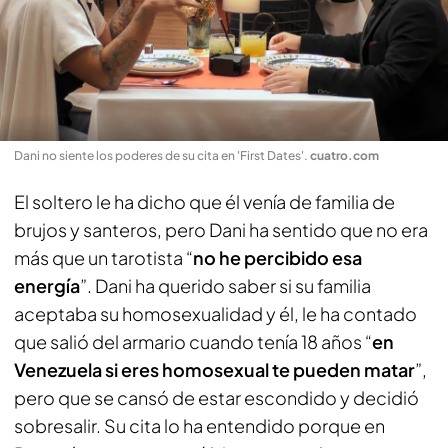
Dani no siente los poderes de su cita en 'First Dates'
.
cuatro.com
El soltero le ha dicho que él venía de familia de
brujos y santeros, pero Dani ha sentido que no era
más que un tarotista “
no he percibido esa
energía
”. Dani ha querido saber si su familia
aceptaba su homosexualidad y él, le ha contado
que salió del armario cuando tenía 18 años “
en
Venezuela si eres homosexual te pueden matar
”,
pero que se cansó de estar escondido y decidió
sobresalir. Su cita lo ha entendido porque en