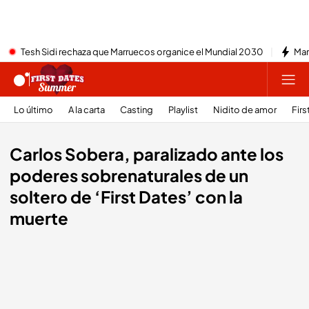
Tesh Sidi rechaza que Marruecos organice el Mundial 2030
Mar
Lo último
A la carta
Casting
Playlist
Nidito de amor
Firs
Carlos Sobera, paralizado ante los
poderes sobrenaturales de un
soltero de ‘First Dates’ con la
muerte