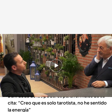
Carlos Sobera asustado con las visiones de Dani, un soltero de 'First Dates'
First Dates
07 MAY 2025 - 23:15h.
Matías anima al presentador a preguntarle al
soltero cuál será la fecha exacta de su muerte:
¿Se la habrá realizado?
Dani duda de los poderes paranormales de su
cita: “Creo que es solo tarotista, no he sentido
la energía”