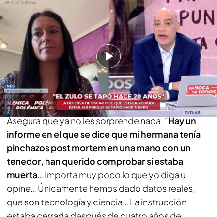
Inés, hermana de Esther López: “Tienen hasta el arma homicida, no
sabemos qué más necesitan”
PUEDE INTERESARTE
“Hay que rezar por David”, las primeras palabras
de Julio, el presunto asesino del niño de 11 años
de Villanueva de la Cañada (Madrid), al llegar a
casa de su tía
Asegura que ya no les sorprende nada: “
Hay un
informe en el que se dice que mi hermana tenía
pinchazos post mortem en una mano con un
tenedor, han querido comprobar si estaba
muerta
… Importa muy poco lo que yo diga u
opine… Únicamente hemos dado datos reales,
que son tecnología y ciencia… La instrucción
estaba cerrada después de cuatro años de