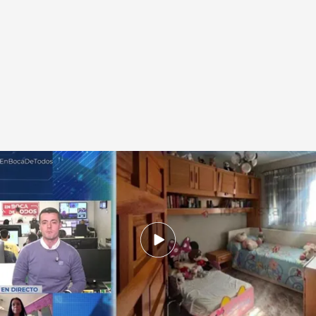
Primeras imágenes del zulo encontrado en la casa de Óscar López,
presunto asesino de Esther López
.
cuatro.com
En boca de todos
14 ABR 2026 - 11:54h.
Sale a la luz la primera imagen del zulo de
Óscar, el presunto asesino de Esther López
que sigue en libertad