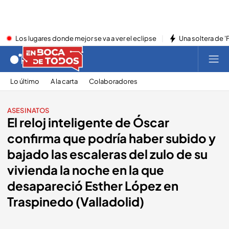
Los lugares donde mejor se va a ver el eclipse
Una soltera de '
Lo último
A la carta
Colaboradores
ASESINATOS
El reloj inteligente de Óscar
confirma que podría haber subido y
bajado las escaleras del zulo de su
vivienda la noche en la que
desapareció Esther López en
Traspinedo (Valladolid)