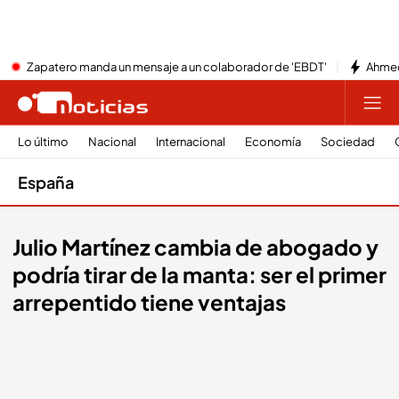
Zapatero manda un mensaje a un colaborador de 'EBDT'
Ahmed
Lo último
Nacional
Internacional
Economía
Sociedad
España
Julio Martínez cambia de abogado y
podría tirar de la manta: ser el primer
arrepentido tiene ventajas