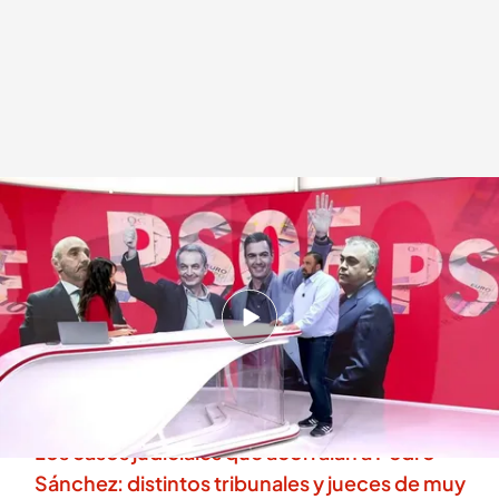
Julio Martínez podría tirar de la manta
.
Cuatro
Daniel Montero
29 MAY 2026 - 14:40h.
Julio Martínez cambia de abogado y podría tirar
de la manta: ser el primer arrepentido tiene
ventajas.
Los casos judiciales que acorralan a Pedro
Sánchez: distintos tribunales y jueces de muy