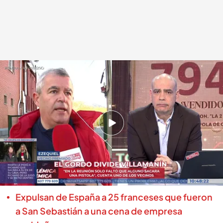
Ezequiel, vecino de Villamanín (León)
.
cuatro.com
En boca de todos
29 DIC 2025 - 11:31h.
El pueblo de Villamanín acusa a los jóvenes de
la comisión de fiestas de intentar estafar a los
vecinos y se ven obligados a renunciar a sus
participaciones
Expulsan de España a 25 franceses que fueron
a San Sebastián a una cena de empresa