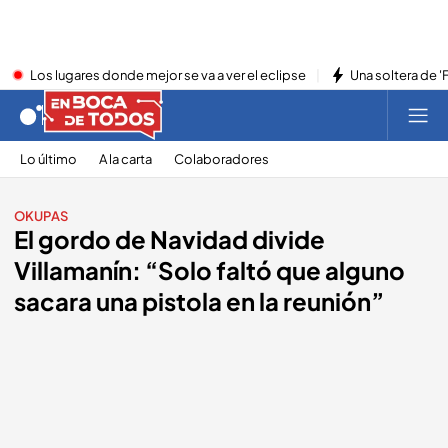
Los lugares donde mejor se va a ver el eclipse
Una soltera de '
Lo último
A la carta
Colaboradores
OKUPAS
El gordo de Navidad divide
Villamanín: “Solo faltó que alguno
sacara una pistola en la reunión”