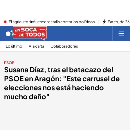
El agricultor influencer estalla contra los políticos
Faten, de 26
Lo último
A la carta
Colaboradores
PSOE
Susana Díaz, tras el batacazo del
PSOE en Aragón: "Este carrusel de
elecciones nos está haciendo
mucho daño"