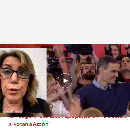
Susana Díaz entra en directo en 'En boca de todos'
.
cuatro.com
En boca de todos
09 FEB 2026 - 12:45h.
Susana Díaz reconoce el mal resultado del
PSOE en Aragón y reclama autocrítica
El PP acusa al PSOE de alarmar a pensionistas
en Aragón: "Les dicen que perderán 400 euros
si votan a Azcón"