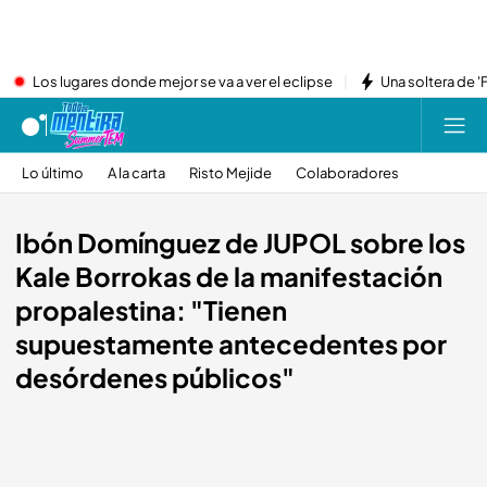
Los lugares donde mejor se va a ver el eclipse
Una soltera de '
Lo último
A la carta
Risto Mejide
Colaboradores
Ibón Domínguez de JUPOL sobre los
Kale Borrokas de la manifestación
propalestina: "Tienen
supuestamente antecedentes por
desórdenes públicos"