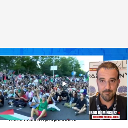
Ibón Domínguez de JUPOL analiza las informaciones sobre los detenidos
de la manifestación propalestina
Todo es mentira
16 SEP 2025 - 17:38h.
Ibon Domínguez, del sindicato policial JUPOL
comparece en 'Todo es mentira' tras salir a la
luz la presencia de Kale Borrokas en la
manifestación propalestina