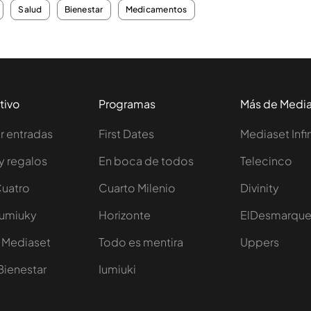
Salud
Bienestar
Medicamentos
tivo
Programas
Más de Medi
 entradas
First Dates
Mediaset Infi
y regalos
En boca de todos
Telecinco
Cuatro
Cuarto Milenio
Divinity
Iumiuky
Horizonte
ElDesmarqu
 Mediaset
Todo es mentira
Uppers
Bienestar
Iumiuki