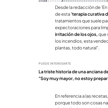
Desde la redacción de 'E
de esta
'terapia curativa 
tratamientos que suele paut
expectoraciones para limp
irritación de los ojos,
que 
los incendios, esta vende
plantas, todo natural".
PUEDE INTERESARTE
La triste historia de una anciana 
"Soy muy mayor, no estoy prepa
En referencia a las receta
porque todo son cosas nat