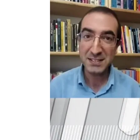
Un centro ofrece una "t
humo de los incendios 
El presidente Alfonso R
vecinos de Galicia por 
partes, comprendo el 
Compartir
El programa ha descubier
problemas de salud
gener
asolando el país.
En primer
coste de
30 euros
en el q
terapia, abonando más din