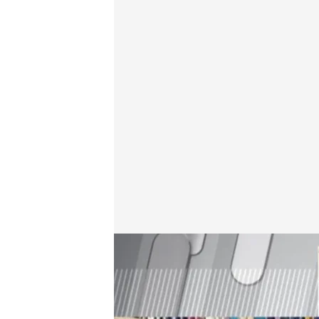
Luis Santamaría, experto
.
cuatro.com
En boca de todos
21 AGO 2025 - 11:44h.