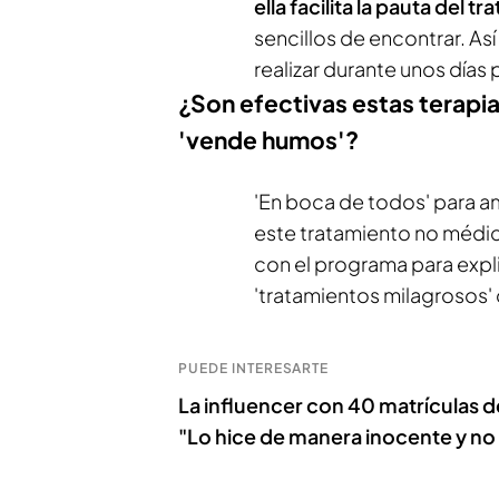
ella facilita la pauta del t
sencillos de encontrar. As
realizar durante unos días
¿Son efectivas estas terapi
'vende humos'?
'En boca de todos' para am
este tratamiento no médi
con el programa para expli
'tratamientos milagrosos'
PUEDE INTERESARTE
La influencer con 40 matrículas 
"Lo hice de manera inocente y no