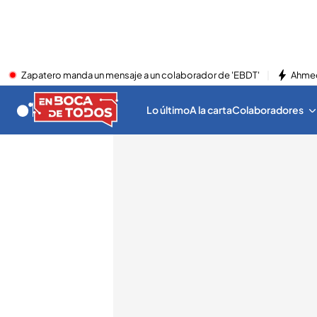
Zapatero manda un mensaje a un colaborador de 'EBDT'
Ahmed
Lo último
A la carta
Colaboradores