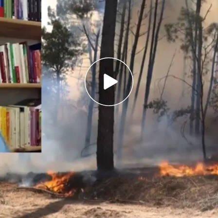
erapia" que asegura paliar los efectos del
en el cuerpo
ueda reacciona a la desesperación de los
los incendios: "No hemos podido llegar a todas
enfado"
to una
nueva terapia
que promete
curar los
ados por el humo de
los incendios que están
 lugar, se fija una primera
cita online
con un
ue la víctima explica sus síntomas y se señala una
ero en función de la necesidades del paciente.