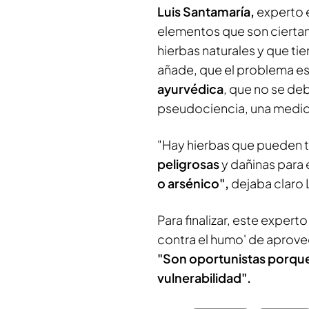
Luis Santamaría,
experto 
elementos que son ciertam
hierbas naturales y que ti
añade, que el problema es
ayurvédica
, que no se de
pseudociencia, una medicin
"Hay hierbas que pueden 
peligrosas
y dañinas para 
o arsénico",
dejaba claro 
Para finalizar, este expert
contra el humo' de aprovec
"Son oportunistas porque
vulnerabilidad".