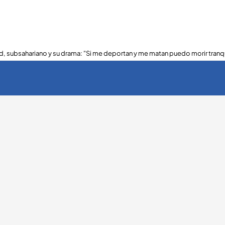
, subsahariano y su drama: "Si me deportan y me matan puedo morir tranq