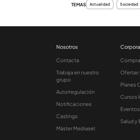
TEMAS
Actualidad
Sociedad
Nosotros
Corpora
Contacta
Comprar
Trabaja en nuestro
Ofertas 
grupo
Planes 
Autorregulación
Cursos 
Notificaciones
Eventos
Castings
Salud y 
Máster Mediaset