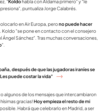
z, "
Koldo
habla con Aldama primero" y "le
e presiona", puntualiza Jorge Calabrés.
colocarlo en Air Europa, pero
no puede hacer
la. Koldo "se pone en contacto con el consejero
l Ángel Sánchez". Tras muchas conversaciones,
o
".
España, después de que las jugadoras iraníes se
Les puede costar la vida"
cto algunos de los mensajes que intercambiaron
chísimas gracias!
Hoy empieza el resto de mi
o posible. Habrá que celebrarlo en Madrid, a ser