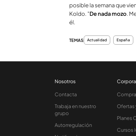
posible la semana que viene
Koldo. "
De nada mozo
. M
él.
TEMAS
Actualidad
España
Nosotros
Corpora
Contacta
Comprar
Trabaja en nuestro
Ofertas 
grupo
Planes 
Autorregulación
Cursos 