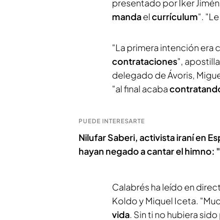
presentado por Iker Jiméne
manda
el
currículum
". "L
"La primera intención era 
contrataciones
", apostil
delegado de Ávoris, Migue
"al final acaba
contratand
PUEDE INTERESARTE
Nilufar Saberi, activista iraní en 
hayan negado a cantar el himno: "
Calabrés ha leído en dire
Koldo y Miquel Iceta. "Mu
vida
. Sin ti no hubiera sid