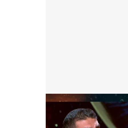
Los mensajes entre Miquel Iceta y Koldo García sobr
Miguel Salazar
Madrid, 09 MAR 2026 - 23:44h.