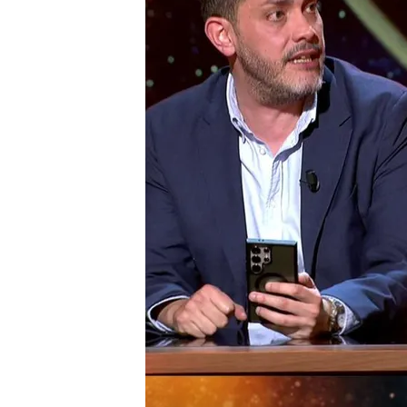
El periodista da todos l
contratación del marido
Jorge Calabrés desvela 
Bono y Ábalos: "En dos 
Compartir
Jorge Calabrés
ha profund
marido de
Miquel Iceta
-c
tal y como cuadran sus dec
Fue en el 2021 cuando
Kol
José Luis Ábalos
- "
coloc
asegura el periodista en 