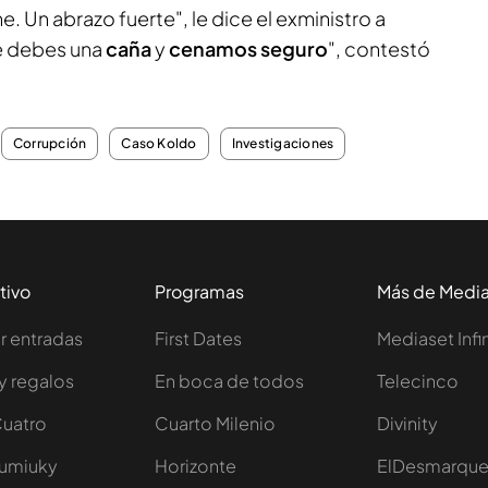
. Un abrazo fuerte", le dice el exministro a
e debes una
caña
y
cenamos seguro
", contestó
Corrupción
Caso Koldo
Investigaciones
tivo
Programas
Más de Medi
 entradas
First Dates
Mediaset Infi
y regalos
En boca de todos
Telecinco
Cuatro
Cuarto Milenio
Divinity
Iumiuky
Horizonte
ElDesmarqu