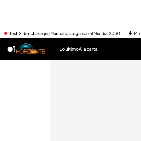
Tesh Sidi rechaza que Marruecos organice el Mundial 2030
Mar
Lo último
A la carta