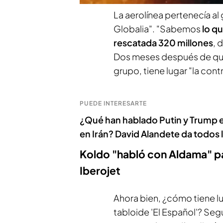
La aerolínea pertenecía al
Globalia". "Sabemos
lo q
rescatada 320 millones
, 
Dos meses después de qu
grupo, tiene lugar "la con
PUEDE INTERESARTE
¿Qué han hablado Putin y Trump e
en Irán? David Alandete da todos l
Koldo "habló con Aldama" pa
Iberojet
Ahora bien, ¿cómo tiene lu
tabloide 'El Español'? Segú