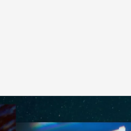
e la contratación del marido del exiministro en una aerolínea
.
cuatro.es