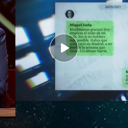
os detalles en 'Horizonte' de cómo se gestó la
 del exministro en Iberojet
más detalles sobre las conversaciones entre
horas ya había colocado al joven en Ineco"
izado en '
Horizonte
' sobre la contratación del
uando todavía no habían contraído matrimonio,
laraciones públicas- en la aerolínea Iberojet.
do García
-el que fuera
asesor
del exministro
ó
al novio de Iceta en la
compañía
", tal y como
el programa de
Cuatro
.