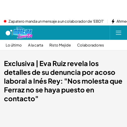
Zapatero manda un mensaje a un colaborador de 'EBDT'
Ahmed
Lo último
A la carta
Risto Mejide
Colaboradores
Exclusiva | Eva Ruiz revela los
detalles de su denuncia por acoso
laboral a Inés Rey: "Nos molesta que
Ferraz no se haya puesto en
contacto"