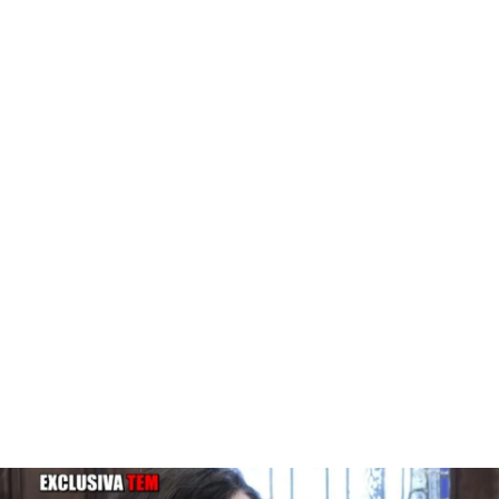
Exclusiva | 'Todo es mentira' revela los audios que sustentan la denuncia