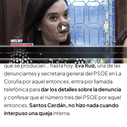
por acoso laboral contra la alcaldesa de A Coruña
PUEDE INTERESARTE
Ana Vázquez defiende a Núñez Feijóo al salir a la
luz los mensajes que Mazón le envío en la DANA:
"Estamos pasando límites muy graves"
Sin embargo,
se desconocía el contexto
en el
que se producían... hasta hoy.
Eva Ruiz,
una de las
denunciantes y secretaria general del PSOE en La
Coruña por aquel entonces, entra por llamada
telefónica para
dar los detalles sobre la denuncia
y confesar que el número tres del PSOE por aquel
entonces,
Santos Cerdán, no hizo nada cuando
interpuso una queja
interna.