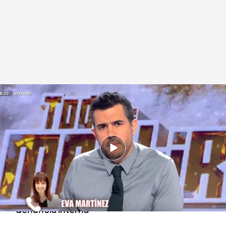
Una de las denunciantes de Inés Rey entra por llamada telefónica
.
'Todo es
mentira'
Alba de la Orden
Madrid, 26 DIC 2025 - 19:08h.
Eva Ruiz explica el contexto en el que se
produjeron los audios emitidos en 'TEM' y
denuncia que el PSOE no hiciera nada tras su
denuncia interna