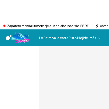
Zapatero manda un mensaje a un colaborador de 'EBDT'
Ahmed
Lo último
A la carta
Risto Mejide
Más