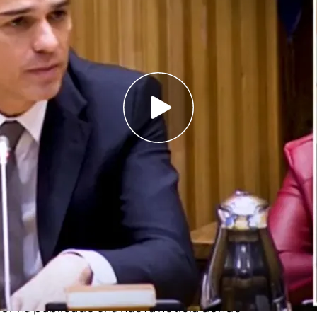
que su información es verídica y lo ejemplifica
el PSOE trató de desmentirle
 si el PNV exigió al Gobierno nombramientos en
irma el informe de la UCO: "Es una película"
aliera a desmentir
, tanto a través de Óscar
rograma de 'Todo es mentira', la
presunta
ánchez
y
Santos Cerdán
con
Arnaldo Otegi
censura
a
Mariano Rajoy
, Jorge Calabrés vuelve
ñol' ha publicado una nueva noticia donde