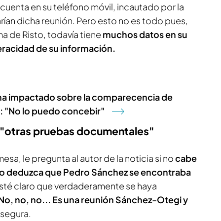
cuenta en su teléfono móvil, incautado por la
an dicha reunión. Pero esto no es todo pues,
a de Risto, todavía tiene
muchos datos en su
eracidad de su información.
e ha impactado sobre la comparecencia de
 "No lo puedo concebir"
e "otras pruebas documentales"
sa, le pregunta al autor de la noticia si no
cabe
ldo deduzca que Pedro Sánchez se encontraba
 esté claro que verdaderamente se haya
No, no, no... Es una reunión Sánchez-Otegi y
segura.