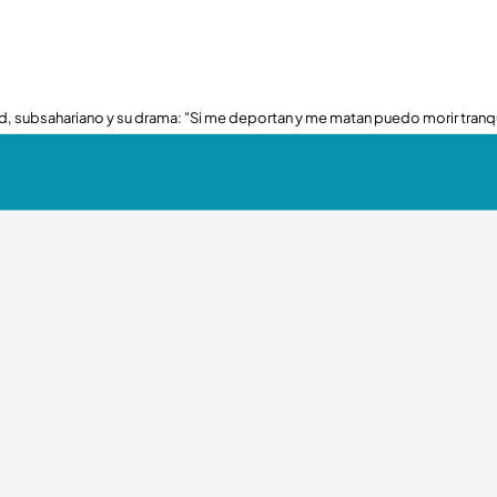
, subsahariano y su drama: "Si me deportan y me matan puedo morir tranq