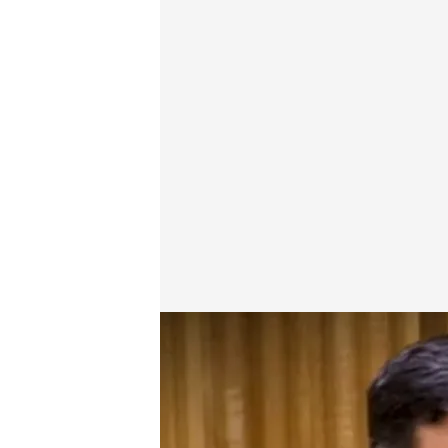
Jorge Calabrés tiene en su poder información co
Alba de la Orden
Madrid, 25 NOV 2025 - 17:22h.