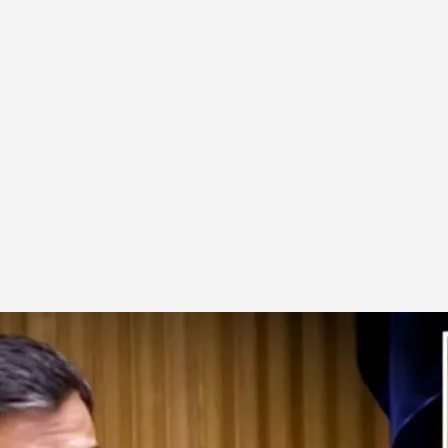
mprometedora
.
'Todo es mentira'