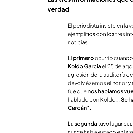
verdad
El periodista insiste en la
ejemplifica con los tres in
noticias.
El
primero
ocurrió cuando
Koldo García
el 28 de ago
agresión de la auditoría d
devolviésemos el honor y n
fue que
nos habíamos vue
hablado con Koldo...
Se h
Cerdán".
La
segunda
tuvo lugar cu
nunca había estado en la se