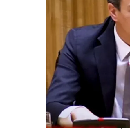
Jorge Calabrés asegura 
con las tres veces que 
Iñaki Anasagasti aclara
cargos públicos como af
Compartir
Después de que el
PSOE s
López, como mediante el p
reunión
que tuvo
Pedro S
para pactar la
moción de 
a la carga.
El subdirector de 'El Espa