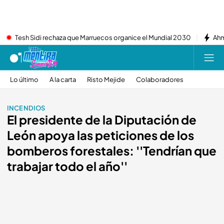
Tesh Sidi rechaza que Marruecos organice el Mundial 2030
Ahm
Lo último
A la carta
Risto Mejide
Colaboradores
INCENDIOS
El presidente de la Diputación de
León apoya las peticiones de los
bomberos forestales: ''Tendrían que
trabajar todo el año''