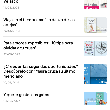
Velasco
14/06/2023
Viaja en el tiempo con 'La danza de las
abejas'
26/05/2023
Para amores imposibles: '10 tips para
olvidar a tu crush'
22/05/2023
¿Crees en las segundas oportunidades?
Descúbrelo con 'Maura cruza su último
meridiano'
10/05/2023
Y que le gusten los gatos
04/05/2023