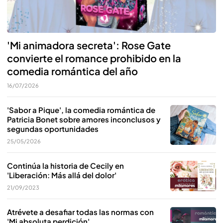
'Mi animadora secreta': Rose Gate
convierte el romance prohibido en la
comedia romántica del año
16/07/2026
'Sabor a Pique', la comedia romántica de
Patricia Bonet sobre amores inconclusos y
segundas oportunidades
25/05/2026
Continúa la historia de Cecily en
'Liberación: Más allá del dolor'
21/09/2023
Atrévete a desafiar todas las normas con
'Mi absoluta perdición'