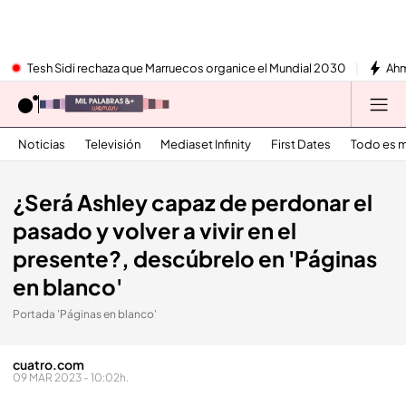
Tesh Sidi rechaza que Marruecos organice el Mundial 2030
Ahm
Noticias
Televisión
Mediaset Infinity
First Dates
Todo es m
¿Será Ashley capaz de perdonar el
pasado y volver a vivir en el
presente?, descúbrelo en 'Páginas
en blanco'
Portada 'Páginas en blanco'
cuatro.com
09 MAR 2023 - 10:02h.