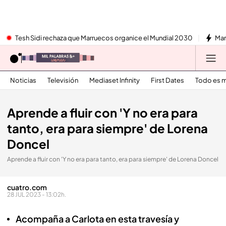
Tesh Sidi rechaza que Marruecos organice el Mundial 2030
Mar
Noticias
Televisión
Mediaset Infinity
First Dates
Todo es m
Aprende a fluir con 'Y no era para
tanto, era para siempre' de Lorena
Doncel
Aprende a fluir con 'Y no era para tanto, era para siempre' de Lorena Doncel
cuatro.com
28 JUL 2023 - 13:02h.
Acompaña a Carlota en esta travesía y