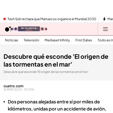
Tesh Sidi rechaza que Marruecos organice el Mundial 2030
Mar
Noticias
Televisión
Mediaset Infinity
First Dates
Todo es m
Descubre qué esconde 'El origen de
las tormentas en el mar'
Descubre qué esconde 'El origen de las tormentas en el mar'
cuatro.com
16 MAR 2023 - 10:00h.
Dos personas alejadas entre sí por miles de
kilómetros, unidas por un accidente de avión,