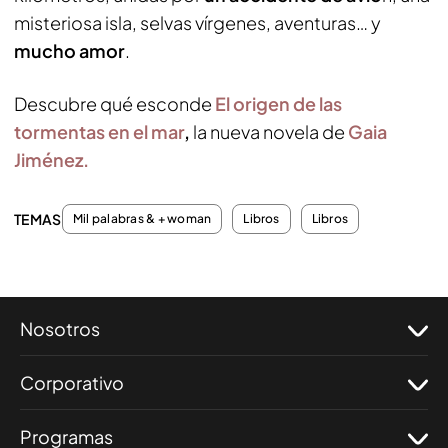
misteriosa isla, selvas vírgenes, aventuras… y
mucho amor
.
Descubre qué esconde
El origen de las
tormentas en el mar
,
la nueva novela de
Gaia
Jiménez.
TEMAS
Mil palabras & + woman
Libros
Libros
Nosotros
Corporativo
Programas