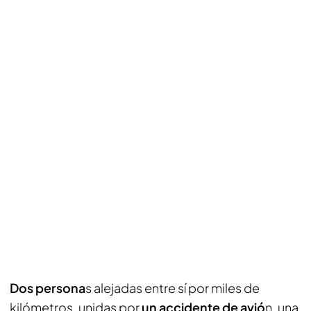
Dos persona
s alejadas entre sí por miles de
kilómetros, unidas por
un accidente de avió
n, una