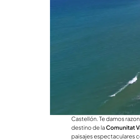
Visitamos Peñíscola y la 
damos cuatro motivos p
historia, encanto y pai
Mediterráneo: cuatro m
Compartir
¡Bienvenidos a
Mediterrá
Una semana más, giramos 
entrega viajamos a
Peñísc
Castellón. Te damos razones
destino de la
Comunitat V
paisajes espectaculares c