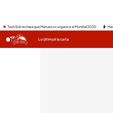
Tesh Sidi rechaza que Marruecos organice el Mundial 2030
Mar
Lo último
A la carta