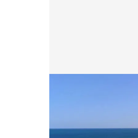
¡No te pierdas el último programa de Mediterráneo!
cuatro.com
17 FEB 2026 - 10:32h.
Esta semana, Planes Cua
apasionante viaje te dam
Comunitat Valenciana