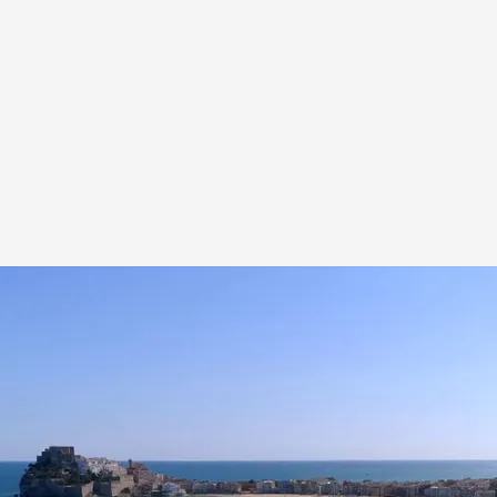
.
Cuatro.com
tro se gira hacia el Mediterráneo, y en ese
os razones para descubrir, viajar y volver a la