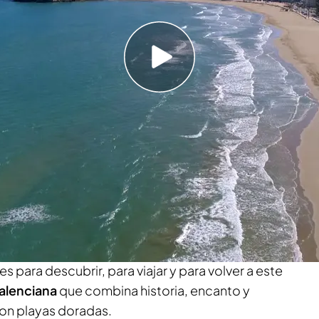
sierra de Irta, en la provincia de Castellón y te
ara descubrir este destino que combina
sajes espectaculares
otivos para volver a Peñíscola
neo
!
hacia el
Mediterráneo
y para esta segunda
ola
y la sierra de Irta, en la provincia de
 para descubrir, para viajar y para volver a este
alenciana
que combina historia, encanto y
on playas doradas.