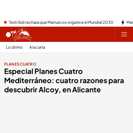
Tesh Sidi rechaza que Marruecos organice el Mundial 2030
Mar
Lo último
A la carta
PLANES CUATRO
Especial Planes Cuatro
Mediterráneo: cuatro razones para
descubrir Alcoy, en Alicante