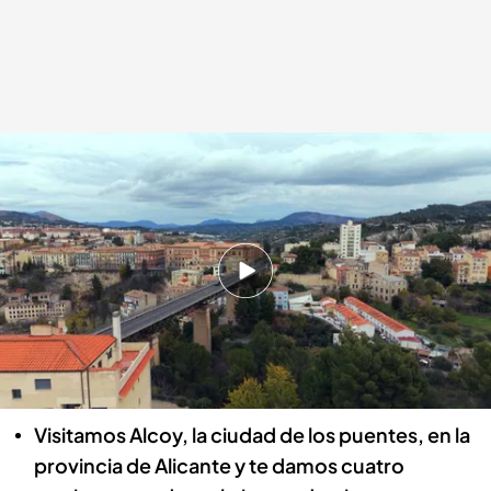
¡No te pierdas el primer programa de Planes Cuatro Mediterráneo!
.
Cuatro.com
cuatro.com
26 DIC 2025 - 12:19h.
Esta semana, Planes Cuatro se gira hacia el
Mediterráneo, y en ese apasionante viaje te
damos razones para descubrir, viajar y volver a
la Comunitat Valenciana
Visitamos Alcoy, la ciudad de los puentes, en la
provincia de Alicante y te damos cuatro