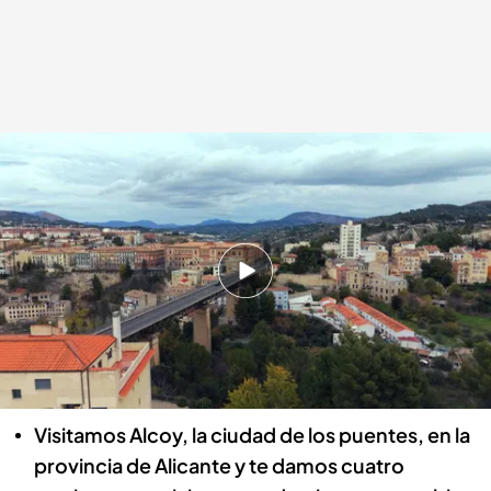
¡No te pierdas el primer programa de Planes Cuatro Mediterráneo!
.
Cuatro.com
cuatro.com
26 DIC 2025 - 12:36h.
Esta semana, Planes Cuatro se gira hacia el
Mediterráneo, y en ese apasionante viaje te
damos razones para descubrir, viajar y volver a
la Comunitat Valenciana
Visitamos Alcoy, la ciudad de los puentes, en la
provincia de Alicante y te damos cuatro