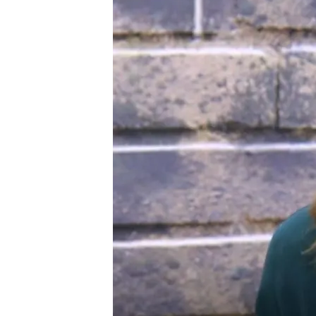
Miguel Manso
17 FEB 2026 - 14:43h.
La cronista de cine, af
publica ‘Esto es Hollyw
La madrileña retrata la m
sombras.
Compartir
María Estévez, periodista
tres décadas, ha decidido 
más importante del mundo 