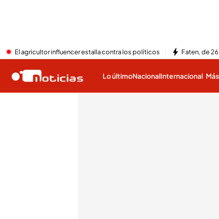
El agricultor influencer estalla contra los políticos
Faten, de 26
Lo último
Nacional
Internacional
Má