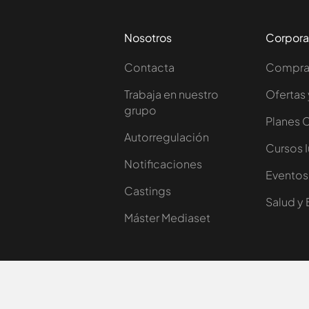
Nosotros
Corpora
Contacta
Comprar
Trabaja en nuestro
Ofertas 
grupo
Planes 
Autorregulación
Cursos 
Notificaciones
Eventos
Castings
Salud y 
Máster Mediaset