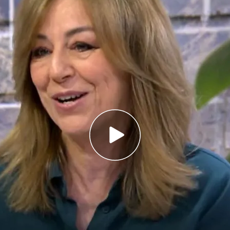
incada desde hace 30 años en Los Ángeles,
ood’
eca del cine y a sus estrellas, con sus luces y
 madrileña afincada en Los Ángeles
desde hace
abrir el telón de la industria cinematográfica
en su nuevo libro, ‘
Esto es Hollywood’ (Roca