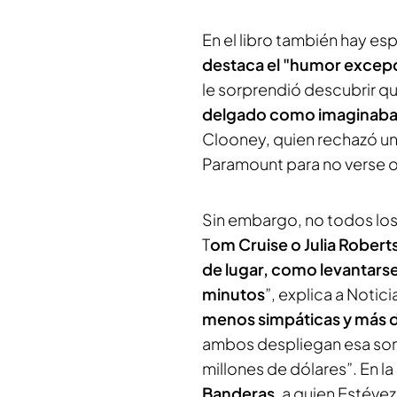
En el libro también hay esp
destaca el "humor excep
le sorprendió descubrir q
delgado como imaginaba
Clooney, quien rechazó un
Paramount para no verse ob
Sin embargo, no todos lo
T
om Cruise o Julia Robert
de lugar, como levantarse 
minutos
”, explica a Notici
menos simpáticas y más di
ambos despliegan esa sonr
millones de dólares”. En l
Banderas
, a quien Estéve