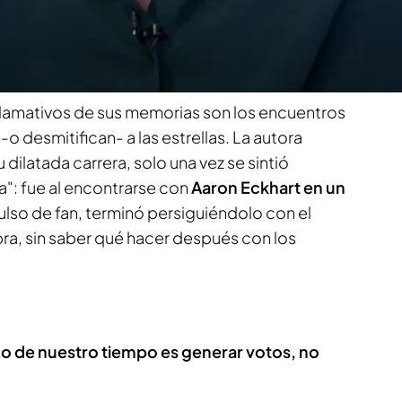
stévez relata lo que no se ve en las alfombras
s y las rivalidades de un universo que, a pesar de
sconocido para el gran público.
lamativos de sus memorias son los encuentros
o desmitifican- a las estrellas. La autora
 dilatada carrera, solo una vez se sintió
: fue al encontrarse con
Aaron Eckhart en un
pulso de fan, terminó persiguiéndolo con el
ra, sin saber qué hacer después con los
o de nuestro tiempo es generar votos, no