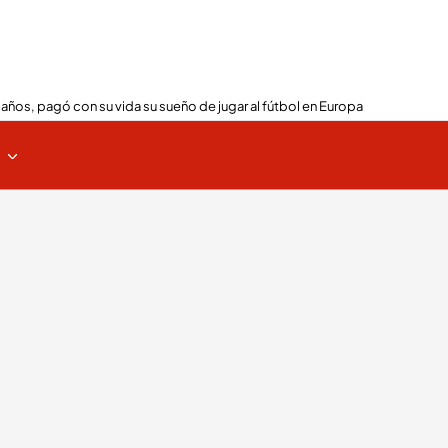
 años, pagó con su vida su sueño de jugar al fútbol en Europa
s