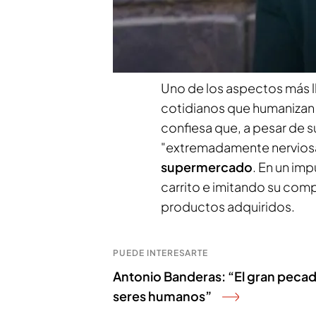
Editorial)
. En esta obra, E
rojas: los egos, los exceso
su brillo, sigue siendo de
Uno de los aspectos más l
cotidianos que humanizan -
confiesa que, a pesar de su
"extremadamente nerviosa"
supermercado
. En un im
carrito e imitando su comp
productos adquiridos.
PUEDE INTERESARTE
Antonio Banderas: “El gran pecad
seres humanos”