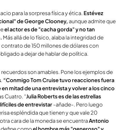
acio para la sorpresa física y ética.
Estévez
cional" de George Clooney,
aunque admite que
ue
el actor es de "cacha gorda" y no tan
.
Más allá de lo físico, alaba la integridad de
 contrato de 150 millones de dólares con
ligado a dejar de hablar de política.
s recuerdos son amables. Pone los ejemplos de
s
.
“Conmigo Tom Cruise tuvo reacciones fuera
en mitad de una entrevista y volver a los cinco
as Cuatro. “
Julia Roberts es de las estrellas
fíciles de entrevistar
-añade-. Pero luego
isa espléndida que tienen y que vale 20
a otra cara de la moneda se encuentra
Antonio
z define como
el hombre más "generoso" y