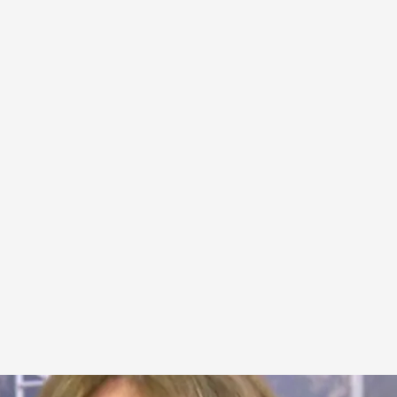
Manso
.
Realización: Gabriel Pérez Iglesias