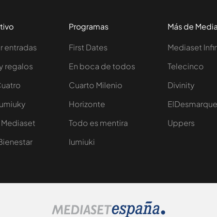
tivo
Programas
Más de Medi
 entradas
First Dates
Mediaset Infi
y regalos
En boca de todos
Telecinco
Cuatro
Cuarto Milenio
Divinity
Iumiuky
Horizonte
ElDesmarqu
 Mediaset
Todo es mentira
Uppers
Bienestar
Iumiuki