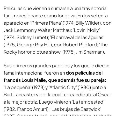
Películas que vienen a sumarse a una trayectoria
tan impresionante como longeva. En los setenta
apareció en 'Primera Plana' (1974, Billy Wilder), con
Jack Lemmon y Walter Matthau; 'Lovin' Molly'
(1974, Sidney Lumet); 'El carnaval de las águilas'
(1975, George Roy Hill), con Robert Redford; 'The
Rocky horror picture show' (1975, Jim Sharman).
Sus primeros grandes papeles y los que le dieron
fama internacional fueron en
dos películas del
francés Louis Malle, que además fue su pareja:
'La pequeña' (1978) y 'Atlantic City' (1980) junto a
Burt Lancaster y por la cual fue candidata al Óscar
a la mejor actriz. Luego vinieron 'La tempestad'
(1982, Franco Amurri), 'Las brujas de Eastwick'