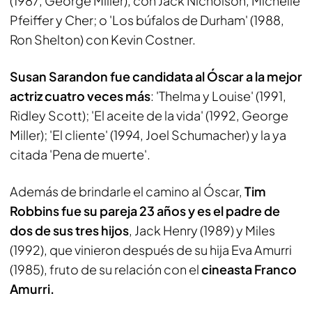
(1987, George Miller), con Jack Nicholson, Michelle
Pfeiffer y Cher; o 'Los búfalos de Durham' (1988,
Ron Shelton) con Kevin Costner.
Susan Sarandon fue candidata al Óscar a la mejor
actriz cuatro veces más
: 'Thelma y Louise' (1991,
Ridley Scott); 'El aceite de la vida' (1992, George
Miller); 'El cliente' (1994, Joel Schumacher) y la ya
citada 'Pena de muerte'.
Además de brindarle el camino al Óscar,
Tim
Robbins fue su pareja 23 años y es el padre de
dos de sus tres hijos
, Jack Henry (1989) y Miles
(1992), que vinieron después de su hija Eva Amurri
(1985), fruto de su relación con el
cineasta Franco
Amurri.