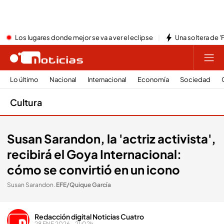
Los lugares donde mejor se va a ver el eclipse
Una soltera de '
Lo último
Nacional
Internacional
Economía
Sociedad
Cultura
Susan Sarandon, la 'actriz activista',
recibirá el Goya Internacional:
cómo se convirtió en un icono
Susan Sarandon
.
EFE/Quique García
Redacción digital Noticias Cuatro
28 ENE 2026 - 21:02h.