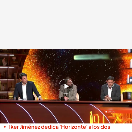
Los colaboradores de 'Horizonte' critican las palabras de María Jesús
Montero sobre la muerte de los guardias civiles en Huelva
.
cuatro.es
Miguel Salazar
Madrid, 12 MAY 2026 - 22:38h.
La candidata socialista a presidir Andalucía
rectificó tras calificar de "accidente laboral" el
suceso
Iker Jiménez dedica 'Horizonte' a los dos