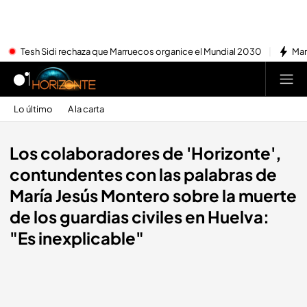
Tesh Sidi rechaza que Marruecos organice el Mundial 2030
Mar
Lo último
A la carta
Los colaboradores de 'Horizonte',
contundentes con las palabras de
María Jesús Montero sobre la muerte
de los guardias civiles en Huelva:
"Es inexplicable"