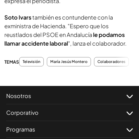
expresa el periodista.
Soto Ivars
también es contundente con la
exministra de Hacienda. "Espero que los
reustlados del PSOE en Andalucía
le podamos
llamar accidente laboral
", lanza el colaborador.
TEMAS
Televisión
María Jesús Montero
Colaboradores
P
Nosotros
Corporativo
Programas