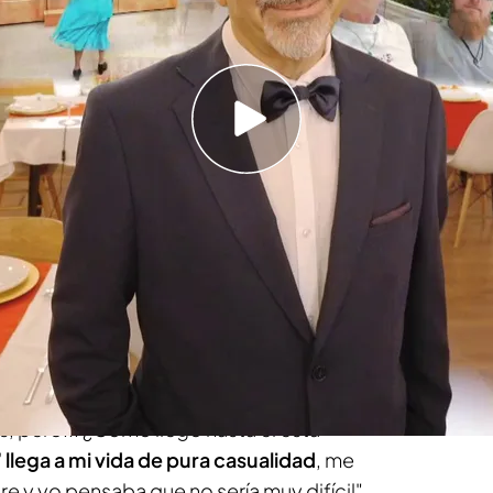
 todos los programas de 'First Dates'
imo aniversario
con una entrega llena de
mo no puede ser de otra manera, es importante
 de Carlos Sobera como parte del mejor
 ello, el presentador nos ha desvelado como es
o tan bonito.
 fundamental de este restaurante por el que han
, pero... ¿Cómo llegó hasta él esta
'
llega a mi vida de pura casualidad
, me
e y yo pensaba que no sería muy difícil".