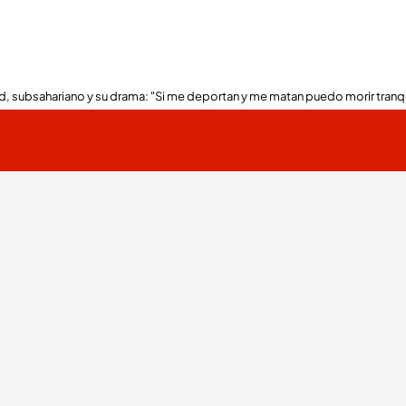
, subsahariano y su drama: "Si me deportan y me matan puedo morir tranq