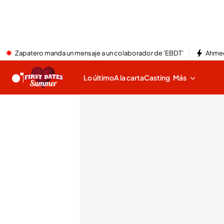
Zapatero manda un mensaje a un colaborador de 'EBDT'
Ahmed
Lo último
A la carta
Casting
Más