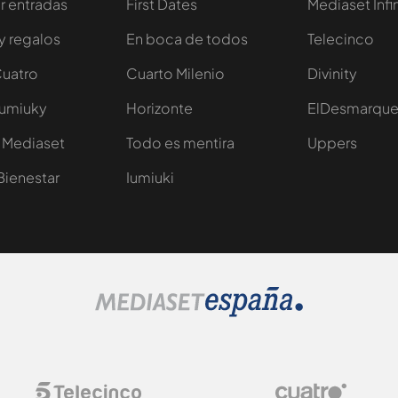
 entradas
First Dates
Mediaset Infi
y regalos
En boca de todos
Telecinco
Cuatro
Cuarto Milenio
Divinity
Iumiuky
Horizonte
ElDesmarqu
 Mediaset
Todo es mentira
Uppers
Bienestar
Iumiuki