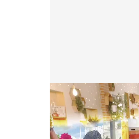
Carlos Sobera
.
Cuatro.com
Lara Guerra
26 MAR 2026 - 01:41h.
Juanlu acepta el reto de 
programa: "Mis manos s