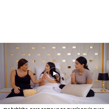
Los cotilleos entre las tres hermanas de los Jiménez sobre el novio de
Graciela: "Me tienes que dar detalles"
La Rebe: "Graciela tiene buen gusto"
Además, Graciela ha compartido un momento
íntimo con sus hermanas entre
cotilleos y
confidencias
con
Susi y Rebe.
Durante su charla
en la habitación las tres han hablado y la mayor le
ha pedido "detalles" sobre su noviazgo y Juan.
Graciela le ha contado como le ha conocido:
"Él
me hablaba, pero como yo no quería novio pues