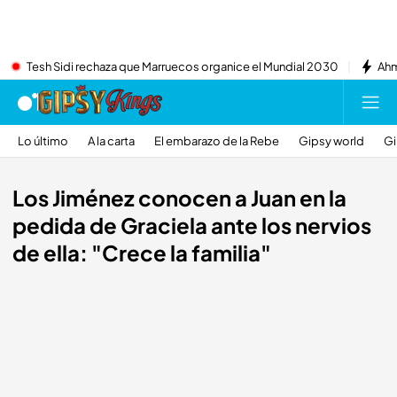
Tesh Sidi rechaza que Marruecos organice el Mundial 2030
Ahm
Lo último
A la carta
El embarazo de la Rebe
Gipsy world
Gi
Los Jiménez conocen a Juan en la
pedida de Graciela ante los nervios
de ella: "Crece la familia"