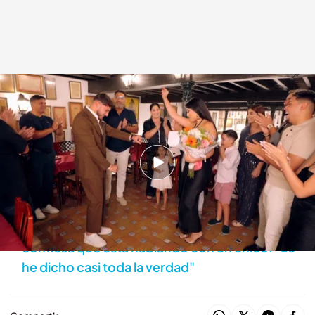
Así ha sido la pedida entre Graciela y Juan
.
cuatro.com
Los Gipsy Kings
12 FEB 2026 - 01:00h.
Antes de la pedida, Graciela y Dani comparten
una íntima conversación sobre su futuro
¡Bombazo! Graciela se abre con su madre y le
confiesa que está hablando con un chico: "Le
he dicho casi toda la verdad"