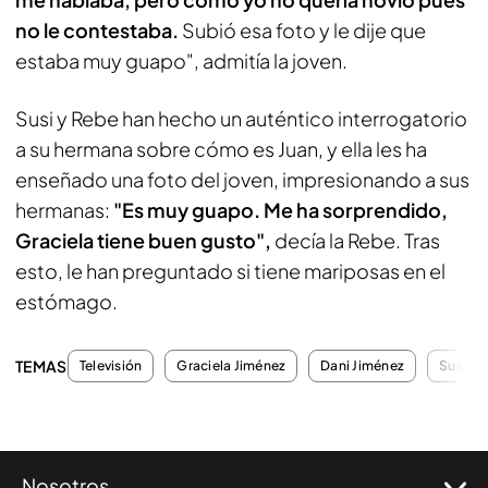
no le contestaba.
Subió esa foto y le dije que
estaba muy guapo", admitía la joven.
Susi y Rebe han hecho un auténtico interrogatorio
a su hermana sobre cómo es Juan, y ella les ha
enseñado una foto del joven, impresionando a sus
hermanas:
"Es muy guapo. Me ha sorprendido,
Graciela tiene buen gusto",
decía la Rebe. Tras
esto, le han preguntado si tiene mariposas en el
estómago.
TEMAS
Televisión
Graciela Jiménez
Dani Jiménez
Susi Ji
Nosotros