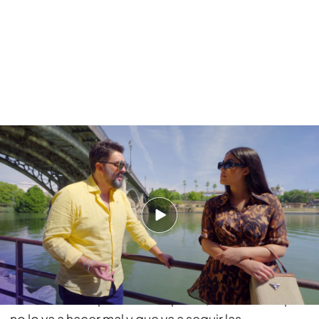
La conversación más íntima entre Dani y Graciela acerca de su inminente
pedida: "Esto no es un juego"
Dani: "Esto no es un juego"
Antes de esta pedida,
Dani y Graciela han
mantenido una conversación
en la que su padre
le ha trasladado sus preocupaciones:
"Tu madre
se cree que te vas a escapar también, pero yo
confío en ti",
afirmaba Dani. Sin embargo,
Graciela le ha querido tranquilizar, diciéndole que
no lo va a hacer mal y que va a seguir las