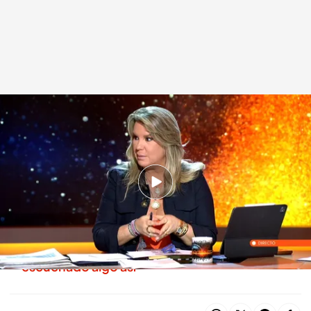
Las declaraciones de Carmen Porter sobre Pedro Sánchez en 'Horizonte'
.
telecinco.es
Pedro Jiménez
11 FEB 2026 - 00:08h.
Iker Jiménez, en shock con las palabras de
Felipe González asegurando que no votará al
PSOE si sigue Pedro Sánchez: "Nunca había
escuchado algo así"