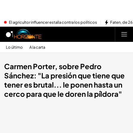
El agricultor influencer estalla contra los políticos
Faten, de 26
Lo último
A la carta
Carmen Porter, sobre Pedro
Sánchez: "La presión que tiene que
tener es brutal... le ponen hasta un
cerco para que le doren la píldora"