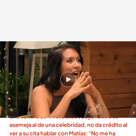
La soltera cae en el parecido de su cita
.
'First Dates'
Alba de la Orden
Madrid, 03 FEB 2026 - 22:12h.
Te mostramos qué parecido con un
reconocido actor ha dejado sorprendida
totalmente a su cita
Una soltera de 'First Dates', cuyo rostro se
asemeja al de una celebridad, no da crédito al
ver a su cita hablar con Matías: "No me ha