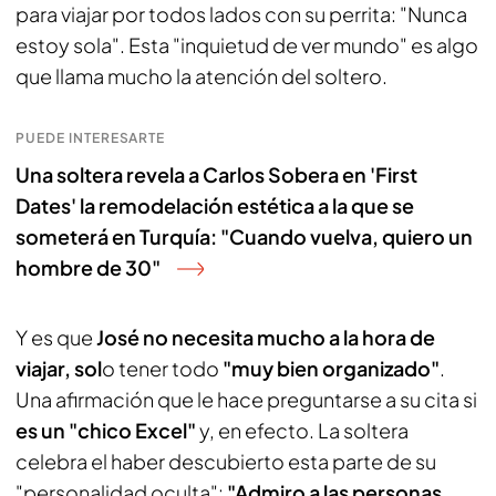
para viajar por todos lados con su perrita: "Nunca
estoy sola". Esta "inquietud de ver mundo" es algo
que llama mucho la atención del soltero.
PUEDE INTERESARTE
Una soltera revela a Carlos Sobera en 'First
Dates' la remodelación estética a la que se
someterá en Turquía: "Cuando vuelva, quiero un
hombre de 30"
Y es que
José no necesita mucho a la hora de
viajar, sol
o tener todo
"muy bien organizado"
.
Una afirmación que le hace preguntarse a su cita si
es un "chico Excel"
y, en efecto. La soltera
celebra el haber descubierto esta parte de su
"personalidad oculta":
"Admiro a las personas