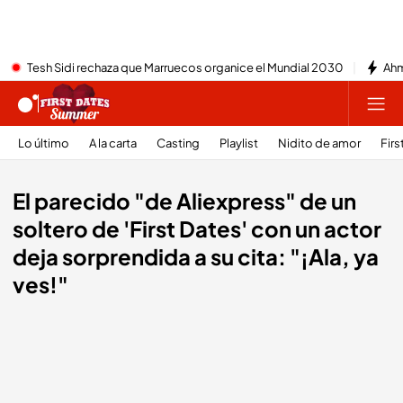
Tesh Sidi rechaza que Marruecos organice el Mundial 2030
Ahm
Lo último
A la carta
Casting
Playlist
Nidito de amor
Firs
El parecido "de Aliexpress" de un
soltero de 'First Dates' con un actor
deja sorprendida a su cita: "¡Ala, ya
ves!"