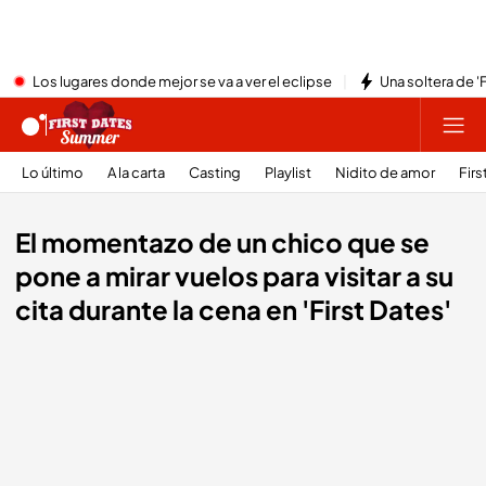
Los lugares donde mejor se va a ver el eclipse
Una soltera de '
Lo último
A la carta
Casting
Playlist
Nidito de amor
Firs
El momentazo de un chico que se
pone a mirar vuelos para visitar a su
cita durante la cena en 'First Dates'