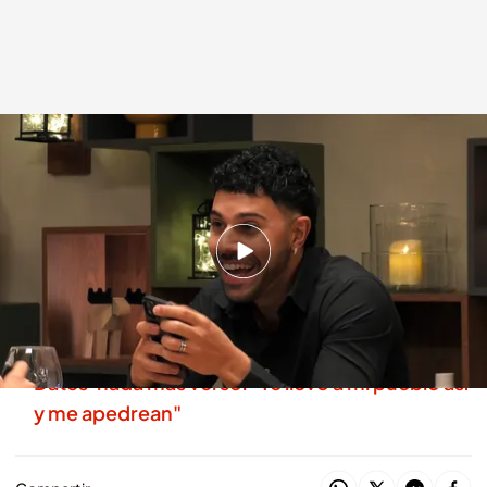
La conexión entre Melissa y Daniele
.
cuatro.com
First Dates
22 ENE 2026 - 23:20h.
Daniele comienza a buscar vuelos con el
teléfono para visitar a su cita, Melissa
Máxima tensión entre dos solteros de 'First
Dates' nada más verse: "Te llevo a mi pueblo así
y me apedrean"