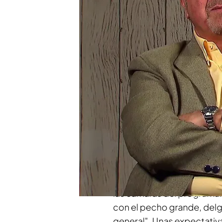
Una soltera de 'First Da
sexual de su cita: "¿En 
Compartir
Rosa
tiene
66 años
y está 
muchas ganas de encontra
Busca
un hombre que sea
sobre todo, sea
independ
Alberto
, un empleado de 
El soltero tiene muy claro 
las cámaras del programa
con el pecho grande, delg
general". Unas expectativ