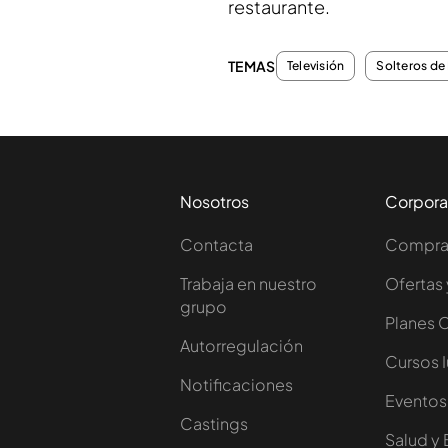
restaurante.
TEMAS
Televisión
Solteros de 
Nosotros
Corpora
Contacta
Comprar
Trabaja en nuestro
Ofertas 
grupo
Planes 
Autorregulación
Cursos 
Notificaciones
Eventos
Castings
Salud y 