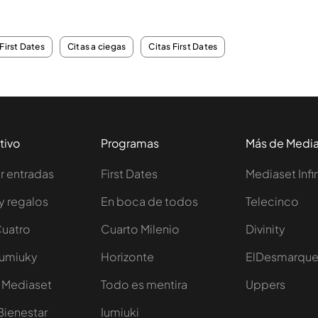
First Dates
Citas a ciegas
Citas First Dates
tivo
Programas
Más de Medi
 entradas
First Dates
Mediaset Infi
y regalos
En boca de todos
Telecinco
Cuatro
Cuarto Milenio
Divinity
Iumiuky
Horizonte
ElDesmarqu
 Mediaset
Todo es mentira
Uppers
Bienestar
Iumiuki