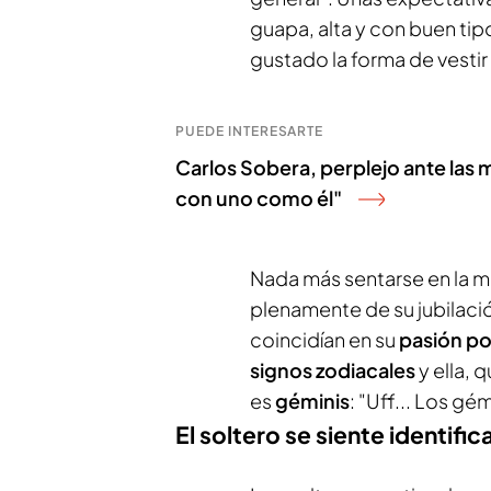
guapa, alta y con buen tipo
gustado la forma de vestir
PUEDE INTERESARTE
Carlos Sobera, perplejo ante las m
con uno como él"
Nada más sentarse en la m
plenamente de su jubilaci
coincidían en su
pasión por
signos zodiacales
y ella, 
es
géminis
: "Uff... Los gé
El soltero se siente identific