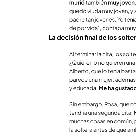
murió
también
muy joven
quedó viuda muy joven, y se
padre tan jóvenes. Yo tení
de por vida", contaba muy
La decisión final de los solte
Al terminar la cita, los so
¿Quieren o no quieren una
Alberto, que lo tenía basta
parece una mujer, además 
y educada.
Me ha gustad
Sin embargo, Rosa, que no
tendría una segunda cita.
muchas cosas en común, p
la soltera antes de que a