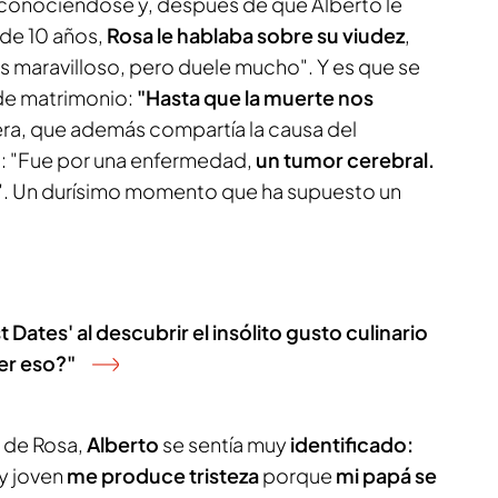
 conociéndose y, después de que Alberto le
 de 10 años,
Rosa le hablaba sobre su viudez
,
s maravilloso, pero duele mucho". Y es que se
de matrimonio:
"Hasta que la muerte nos
tera, que además compartía la causa del
o: "Fue por una enfermedad,
un tumor cerebral.
a". Un durísimo momento que ha supuesto un
t Dates' al descubrir el insólito gusto culinario
er eso?"
a de Rosa,
Alberto
se sentía muy
identificado:
y joven
me produce tristeza
porque
mi papá se