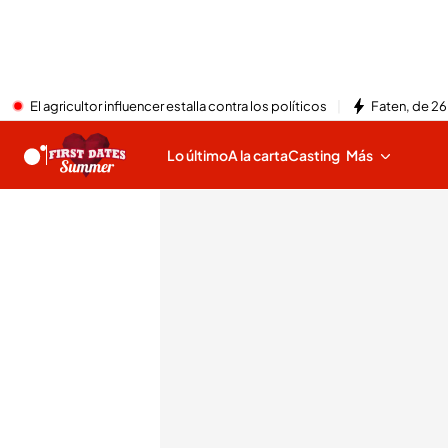
El agricultor influencer estalla contra los políticos
Faten, de 26
Lo último
A la carta
Casting
Más