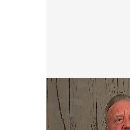
Un soltero se emociona con la historia de su cita
.
c
First Dates
21 ENE 2026 - 22:55h.
Descubre al completo la 