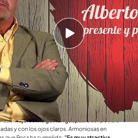
tes', en shock, tras descubrir la orientación
serio? ¡Qué loco!"
jubilada. La soltera llega a
'First Dates'
con
r pareja porque
"lleva mucho tiempo sola".
afín
a ella, alegre y con ganas de vivir, pero que,
iente
: "Que no sea una mochila". Su cita es
banca jubilado de
79 años.
lo que busca en una mujer, y así se lo contaba a
:
"Las mujeres me gustan guapas
, a ser posible
adas y con los ojos claros. Armoniosas en
as que Rosa ha cumplido:
"Es muy atractiva
,