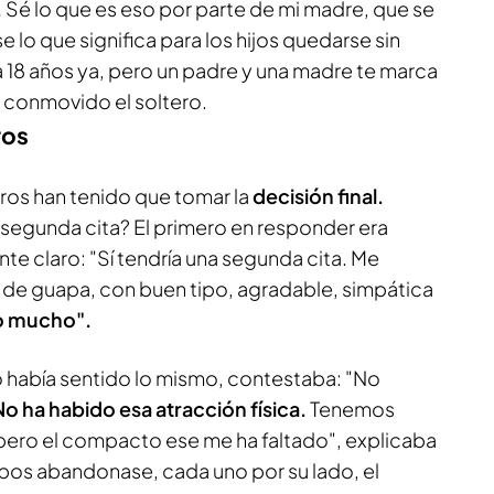
.
Sé lo que es eso por parte de mi madre, que se
 lo que significa para los hijos quedarse sin
a 18 años ya, pero un padre y una madre te marca
 conmovido el soltero.
ros
lteros han tenido que tomar la
decisión final.
 segunda cita? El primero en responder era
nte claro: "Sí tendría una segunda cita. Me
de guapa, con buen tipo, agradable, simpática
o mucho".
 había sentido lo mismo, contestaba: "No
No ha habido esa atracción física.
Tenemos
ero el compacto ese me ha faltado", explicaba
mbos abandonase, cada uno por su lado, el